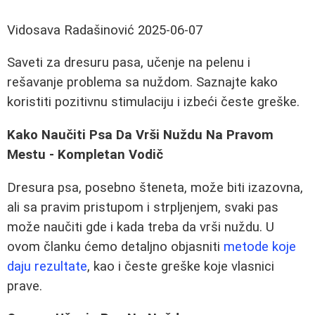
Vidosava Radašinović
2025-06-07
Saveti za dresuru pasa, učenje na pelenu i
rešavanje problema sa nuždom. Saznajte kako
koristiti pozitivnu stimulaciju i izbeći česte greške.
Kako Naučiti Psa Da Vrši Nuždu Na Pravom
Mestu - Kompletan Vodič
Dresura psa, posebno šteneta, može biti izazovna,
ali sa pravim pristupom i strpljenjem, svaki pas
može naučiti gde i kada treba da vrši nuždu. U
ovom članku ćemo detaljno objasniti
metode koje
daju rezultate
, kao i česte greške koje vlasnici
prave.