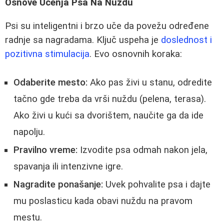
Osnove Učenja Psa Na Nuždu
Psi su inteligentni i brzo uče da povežu određene
radnje sa nagradama. Ključ uspeha je
doslednost i
pozitivna stimulacija
. Evo osnovnih koraka:
Odaberite mesto:
Ako pas živi u stanu, odredite
tačno gde treba da vrši nuždu (pelena, terasa).
Ako živi u kući sa dvorištem, naučite ga da ide
napolju.
Pravilno vreme:
Izvodite psa odmah nakon jela,
spavanja ili intenzivne igre.
Nagradite ponašanje:
Uvek pohvalite psa i dajte
mu poslasticu kada obavi nuždu na pravom
mestu.