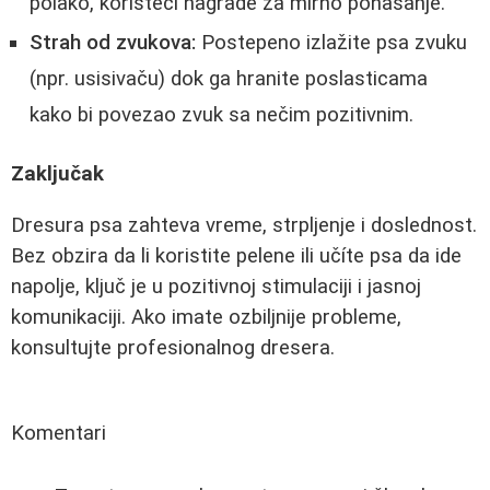
polako, koristeći nagrade za mirno ponašanje.
Strah od zvukova:
Postepeno izlažite psa zvuku
(npr. usisivaču) dok ga hranite poslasticama
kako bi povezao zvuk sa nečim pozitivnim.
Zaključak
Dresura psa zahteva vreme, strpljenje i doslednost.
Bez obzira da li koristite pelene ili učíte psa da ide
napolje, ključ je u pozitivnoj stimulaciji i jasnoj
komunikaciji. Ako imate ozbiljnije probleme,
konsultujte profesionalnog dresera.
Komentari