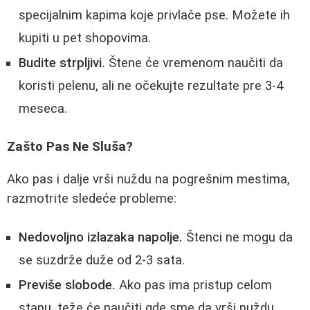
specijalnim kapima koje privlače pse. Možete ih
kupiti u pet shopovima.
Budite strpljivi.
Štene će vremenom naučiti da
koristi pelenu, ali ne očekujte rezultate pre 3-4
meseca.
Zašto Pas Ne Sluša?
Ako pas i dalje vrši nuždu na pogrešnim mestima,
razmotrite sledeće probleme:
Nedovoljno izlazaka napolje.
Štenci ne mogu da
se suzdrže duže od 2-3 sata.
Previše slobode.
Ako pas ima pristup celom
stanu, teže će naučiti gde sme da vrši nuždu.