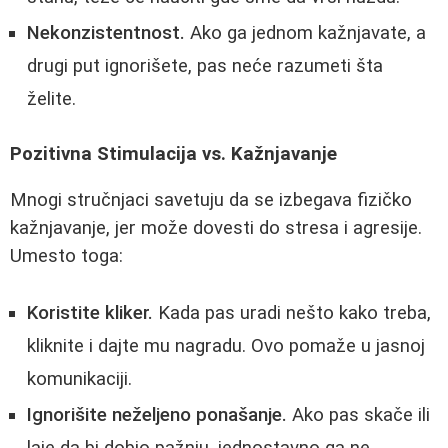
Nekonzistentnost.
Ako ga jednom kažnjavate, a
drugi put ignorišete, pas neće razumeti šta
želite.
Pozitivna Stimulacija vs. Kažnjavanje
Mnogi stručnjaci savetuju da se izbegava fizičko
kažnjavanje, jer može dovesti do stresa i agresije.
Umesto toga:
Koristite kliker.
Kada pas uradi nešto kako treba,
kliknite i dajte mu nagradu. Ovo pomaže u jasnoj
komunikaciji.
Ignorišite neželjeno ponašanje.
Ako pas skače ili
laje da bi dobio pažnju, jednostavno ga ne