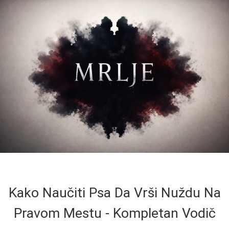
Kako Naučiti Psa Da Vrši Nuždu Na
Pravom Mestu - Kompletan Vodič