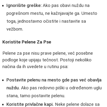
Ignorišite greške:
Ako pas obavi nuždu na
pogrešnom mestu, ne kažnjavajte ga. Umesto
toga, jednostavno očistite i nastavite sa
vežbom.
Koristite Pelene Za Pse
Pelene za pse nisu prave pelene, već posebne
podloge koje upijaju tečnost. Postoji nekoliko
načina da ih uvedete u rutinu psa:
Postavite pelenu na mesto gde pas već obavlja
nuždu.
Ako pas redovno piški u određenom uglu
stana, tamo postavite pelenu.
Koristite privlačne kapi.
Neke pelene dolaze sa