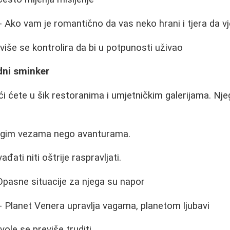
- Ako vam je romantično da vas neko hrani i tjera da v
više se kontrolira da bi u potpunosti uživao
ni sminker
 ćete u šik restoranima i umjetničkim galerijama. Nje
dugim vezama nego avanturama.
đati niti oštrije raspravljati.
Opasne situacije za njega su napor
- Planet Venera upravlja vagama, planetom ljubavi
vole se previše truditi