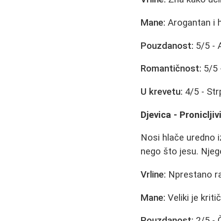
Mane:
Arogantan i hv
Pouzdanost:
5/5 - 
Romantičnost:
5/5 
U krevetu:
4/5 - Str
Djevica - Proniclji
Nosi hlače uredno i
nego što jesu. Njeg
Vrline:
Nprestano rad
Mane:
Veliki je kritič
Pouzdanost:
2/5 - 