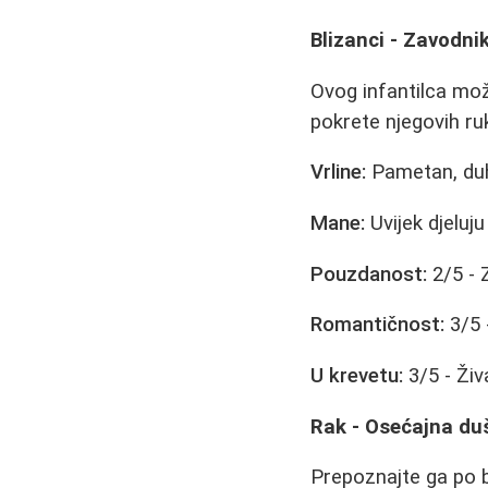
Blizanci - Zavodni
Ovog infantilca može
pokrete njegovih ru
Vrline:
Pametan, duho
Mane:
Uvijek djeluju
Pouzdanost:
2/5 - 
Romantičnost:
3/5 
U krevetu:
3/5 - Živ
Rak - Osećajna du
Prepoznajte ga po b