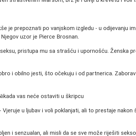
e je prepoznati po vanjskom izgledu - u odijevanju ima 
 Njegov uzor je Pierce Brosnan.
 seksu, pristupa mu sa strašću i upornošću. Ženska p
bro i obilno jesti, što očekuju i od partnerica. Zaborav
Nikada vas neće ostaviti u škripcu
 Vjeruje u ljubav i voli poklanjati, ali to prestaje nako
pljen i senzualan, ali misli da se sve može riješiti sek