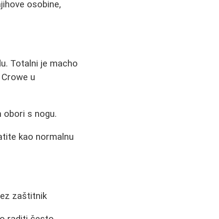
jihove osobine,
. Totalni je macho
l Crowe u
 obori s nogu.
atite kao normalnu
ez zaštitnik
o raditi često