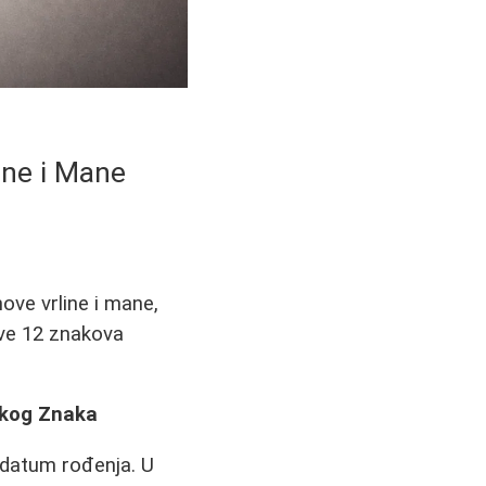
ine i Mane
ove vrline i mane,
sve 12 znakova
akog Znaka
 datum rođenja. U