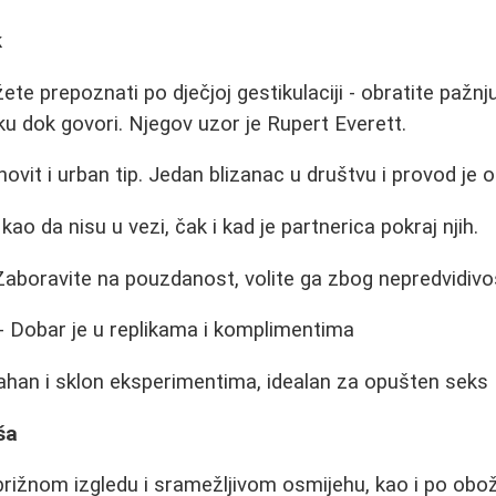
k
te prepoznati po dječjoj gestikulaciji - obratite pažnj
ku dok govori. Njegov uzor je Rupert Everett.
vit i urban tip. Jedan blizanac u društvu i provod je o
 kao da nisu u vezi, čak i kad je partnerica pokraj njih.
Zaboravite na pouzdanost, volite ga zbog nepredvidivo
- Dobar je u replikama i komplimentima
ahan i sklon eksperimentima, idealan za opušten seks
ša
rižnom izgledu i sramežljivom osmijehu, kao i po obo