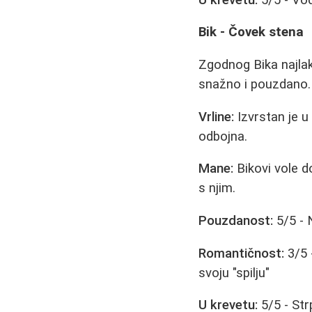
Bik - Čovek stena
Zgodnog Bika najlakš
snažno i pouzdano.
Vrline:
Izvrstan je u
odbojna.
Mane:
Bikovi vole do
s njim.
Pouzdanost:
5/5 - 
Romantičnost:
3/5 -
svoju "spilju"
U krevetu:
5/5 - Str