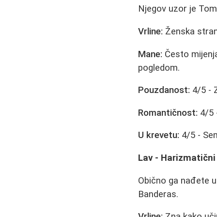
Njegov uzor je Tom
Vrline:
Ženska strana
Mane:
Često mijenja
pogledom.
Pouzdanost:
4/5 - Z
Romantičnost:
4/5 
U krevetu:
4/5 - Sen
Lav - Harizmatični 
Obično ga nađete u 
Banderas.
Vrline:
Zna kako učin