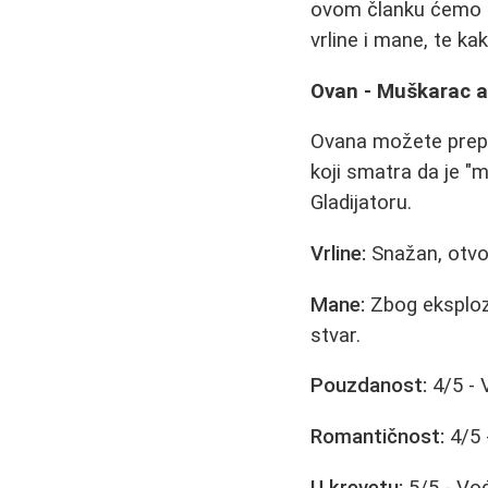
ovom članku ćemo d
vrline i mane, te ka
Ovan - Muškarac a
Ovana možete prepo
koji smatra da je 
Gladijatoru.
Vrline:
Snažan, otvor
Mane:
Zbog eksplozi
stvar.
Pouzdanost:
4/5 - 
Romantičnost:
4/5 
U krevetu:
5/5 - Vođ