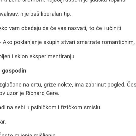
alisav, nije baš liberalan tip.
Ako vam obećaju da će vas nazvati, to će i učiniti
- Ako poklanjanje skupih stvari smatrate romantičnim, 
pljen i sklon eksperimentiranju
vi gospodin
zglačane na crtu, grize nokte, ima zabrinut pogled. Če
ov uzor je Richard Gere.
i na sebi u psihičkom i fizičkom smislu.
ar.
Često mijenja mišljenje