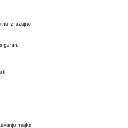
u na izražajne
siguran.
sti
žavanju majke.