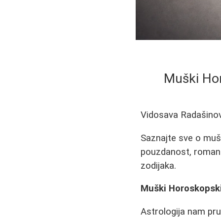
Muški Hor
Vidosava Radašino
Saznajte sve o mušk
pouzdanost, romant
zodijaka.
Muški Horoskopski
Astrologija nam pru