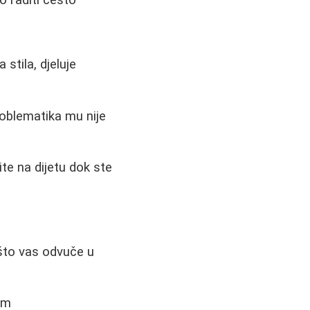
stila, djeluje
roblematika mu nije
ite na dijetu dok ste
n što vas odvuče u
som