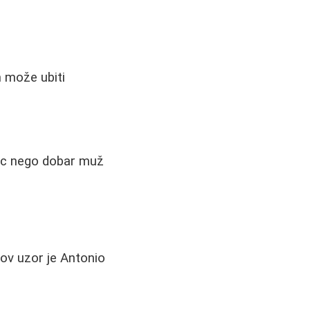
m može ubiti
tac nego dobar muž
gov uzor je Antonio