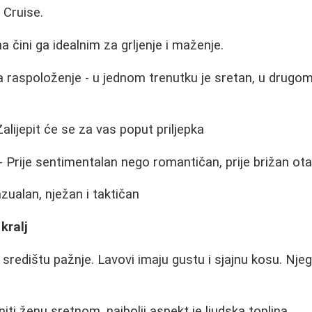
 Cruise.
 čini ga idealnim za grljenje i maženje.
 raspoloženje - u jednom trenutku je sretan, u drugo
alijepit će se za vas poput priljepka
- Prije sentimentalan nego romantičan, prije brižan o
zualan, nježan i taktičan
kralj
središtu pažnje. Lavovi imaju gustu i sjajnu kosu. Nje
iti ženu sretnom, najbolji aspekt je ljudska toplina.