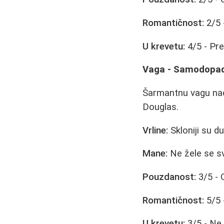
Romantičnost:
2/5 
U krevetu:
4/5 - Pre
Vaga - Samodopad
Šarmantnu vagu naći
Douglas.
Vrline:
Skloniji su 
Mane:
Ne žele se sva
Pouzdanost:
3/5 - 
Romantičnost:
5/5 
U krevetu:
3/5 - Ne 