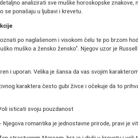
etaljno analizirati sve muške horoskopske znakove, n
ko se ponašaju u ljubavi i krevetu.
kcije
znati po naglašenom i visokom čelu te po brzom hodu
"muško muško a žensko žensko". Njegov uzor je Russel
en i uporan. Velika je šansa da vas svojim karakterom
vnog karaktera često gubi živce i očekuje da to prihv
Voli isticati svoju pouzdanost
- Njegova romantika je jednostavne prirode, pravi je vit
en strastvenim Marsom, brz je i divlji u krevetu i voli t