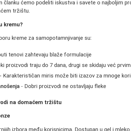
m članku ćemo podeliti iskustva i savete o najboljim p
ćem tržištu.
vu kremu?
 izboru kreme za samopotamnjivanje su:
uti tenovi zahtevaju blaže formulacije
ki proizvodi traju do 7 dana, drugi se skidaju već prvi
- Karakterističan miris može biti izazov za mnoge kor
nošenja
- Dobri proizvodi ne ostavljaju fleke
zvodi na domaćem tržištu
onze
nijih izbora među korisnicima. Dostupan u gel i mleko v