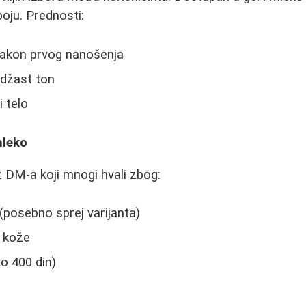
oju. Prednosti:
 nakon prvog nanošenja
ndžast ton
i telo
mleko
z DM-a koji mnogi hvali zbog:
posebno sprej varijanta)
a kože
o 400 din)