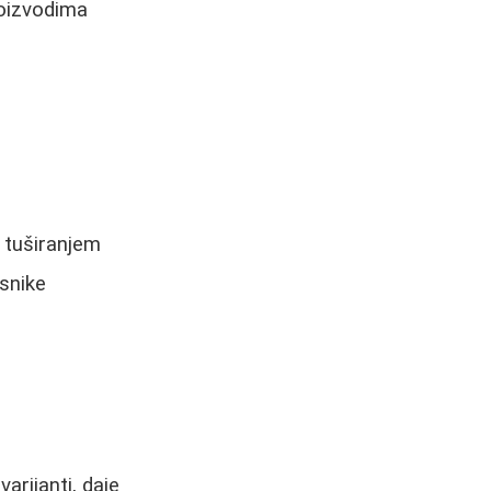
roizvodima
m tuširanjem
isnike
arijanti, daje