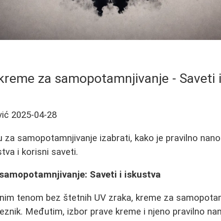
 kreme za samopotamnjivanje - Saveti i
vić
2025-04-28
 za samopotamnjivanje izabrati, kako je pravilno nanosi
tva i korisni saveti.
 samopotamnjivanje: Saveti i iskustva
enim tenom bez štetnih UV zraka, kreme za samopotam
eznik. Međutim, izbor prave kreme i njeno pravilno na