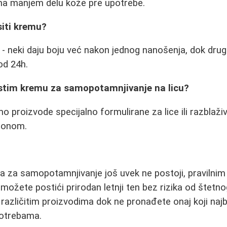
 na manjem delu kože pre upotrebe.
siti kremu?
 - neki daju boju već nakon jednog nanošenja, dok drug
od 24h.
istim kremu za samopotamnjivanje na licu?
o proizvode specijalno formulirane za lice ili razblaži
sionom.
a za samopotamnjivanje još uvek ne postoji, pravilni
 možete postići prirodan letnji ten bez rizika od štetn
različitim proizvodima dok ne pronađete onaj koji naj
potrebama.