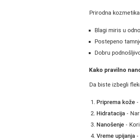
Prirodna kozmetika 
Blagi miris u odn
Postepeno tamnjen
Dobru podnošljiv
Kako pravilno nan
Da biste izbegli fle
Priprema kože
-
Hidratacija
- Nar
Nanošenje
- Kori
Vreme upijanja
-