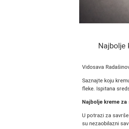
Najbolje
Vidosava Radašino
Saznajte koju kremu
fleke. Ispitana sreds
Najbolje kreme za
U potrazi za savrš
su nezaobilazni sav