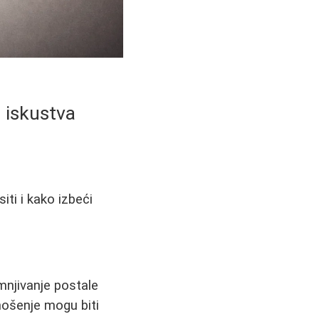
 iskustva
ti i kako izbeći
njivanje postale
nošenje mogu biti