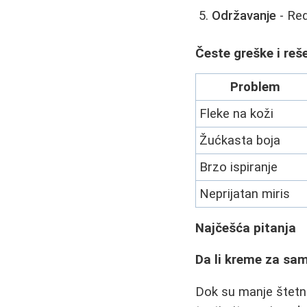
Održavanje
- Red
Česte greške i reš
Problem
Fleke na koži
Žućkasta boja
Brzo ispiranje
Neprijatan miris
Najčešća pitanja
Da li kreme za sa
Dok su manje štetne 