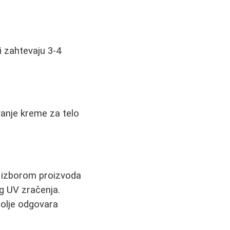
i zahtevaju 3-4
vanje kreme za telo
m izborom proizvoda
og UV zračenja.
bolje odgovara