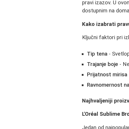
pravi izazov. U ovo
dostupnim na doma
Kako izabrati pra
Ključni faktori pri
Tip tena
- Svetlop
Trajanje boje
- Ne
Prijatnost mirisa
Ravnomernost na
Najhvaljeniji proi
L'Oréal Sublime Br
Jedan od najpopular