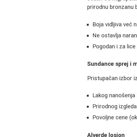
prirodnu bronzanu b
Boja vidljiva već
Ne ostavlja nara
Pogodan i za lice 
Sundance sprej i 
Pristupačan izbor i
Lakog nanošenja (
Prirodnog izgled
Povoljne cene (ok
Alverde losion