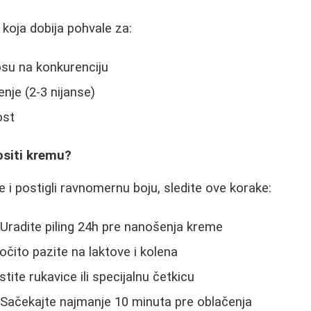
koja dobija pohvale za:
osu na konkurenciju
je (2-3 nijanse)
ost
ositi kremu?
ke i postigli ravnomernu boju, sledite ove korake:
 Uradite piling 24h pre nanošenja kreme
očito pazite na laktove i kolena
stite rukavice ili specijalnu četkicu
 Sačekajte najmanje 10 minuta pre oblačenja