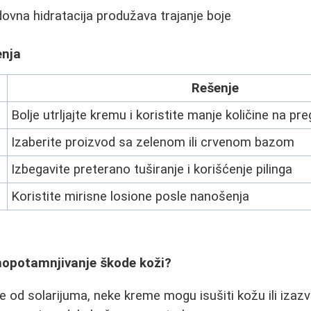
ovna hidratacija produžava trajanje boje
enja
Rešenje
Bolje utrljajte kremu i koristite manje količine na pr
Izaberite proizvod sa zelenom ili crvenom bazom
Izbegavite preterano tuširanje i korišćenje pilinga
Koristite mirisne losione posle nanošenja
mopotamnjivanje škode koži?
od solarijuma, neke kreme mogu isušiti kožu ili izazvat