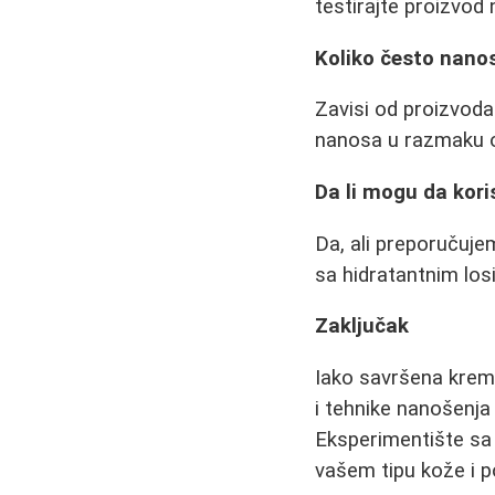
testirajte proizvod
Koliko često nano
Zavisi od proizvoda
nanosa u razmaku 
Da li mogu da kor
Da, ali preporučujem
sa hidratantnim lo
Zaključak
Iako savršena krem
i tehnike nanošenja
Eksperimentište sa 
vašem tipu kože i 