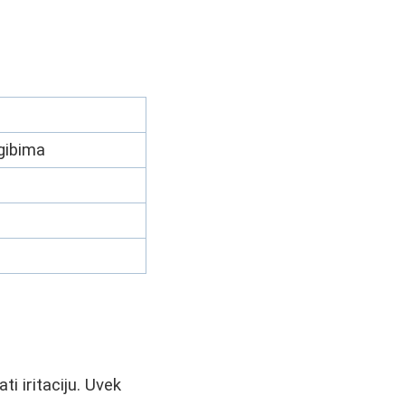
egibima
i iritaciju. Uvek