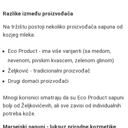
Razlike između proizvođača
Na tržištu postoji nekoliko proizvođača sapuna od
kozjeg mleka:
Eco Product - ima više varijanti (sa medom,
nevenom, pivskim kvascem, zelenom glinom)
Željković - tradicionalni proizvođač
Drugi domaći proizvođači
Mnogi korisnici smatraju da su Eco Product sapuni
bolji od Željkovićevih, ali sve zavisi od individualnih
potreba kože.
Marsejski sapuni - luksuz prirodne kozmetike