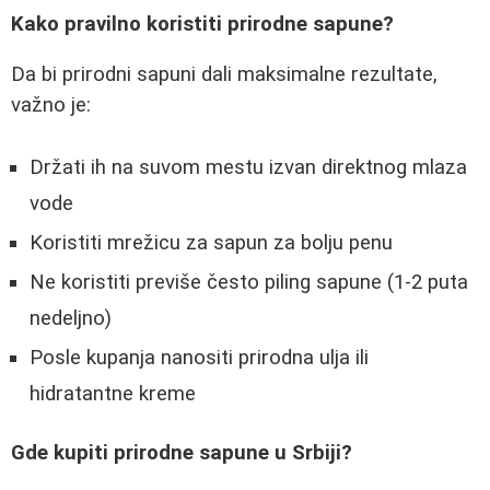
Kako pravilno koristiti prirodne sapune?
Da bi prirodni sapuni dali maksimalne rezultate,
važno je:
Držati ih na suvom mestu izvan direktnog mlaza
vode
Koristiti mrežicu za sapun za bolju penu
Ne koristiti previše često piling sapune (1-2 puta
nedeljno)
Posle kupanja nanositi prirodna ulja ili
hidratantne kreme
Gde kupiti prirodne sapune u Srbiji?