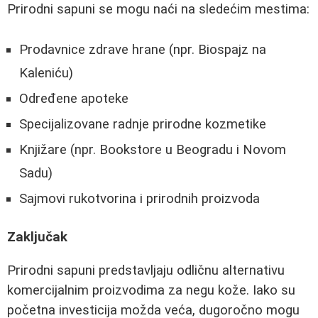
Prirodni sapuni se mogu naći na sledećim mestima:
Prodavnice zdrave hrane (npr. Biospajz na
Kaleniću)
Određene apoteke
Specijalizovane radnje prirodne kozmetike
Knjižare (npr. Bookstore u Beogradu i Novom
Sadu)
Sajmovi rukotvorina i prirodnih proizvoda
Zaključak
Prirodni sapuni predstavljaju odličnu alternativu
komercijalnim proizvodima za negu kože. Iako su
početna investicija možda veća, dugoročno mogu