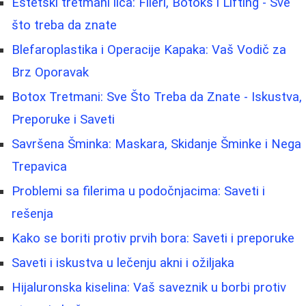
Estetski tretmani lica: Fileri, Botoks i Lifting - Sve
što treba da znate
Blefaroplastika i Operacije Kapaka: Vaš Vodič za
Brz Oporavak
Botox Tretmani: Sve Što Treba da Znate - Iskustva,
Preporuke i Saveti
Savršena Šminka: Maskara, Skidanje Šminke i Nega
Trepavica
Problemi sa filerima u podočnjacima: Saveti i
rešenja
Kako se boriti protiv prvih bora: Saveti i preporuke
Saveti i iskustva u lečenju akni i ožiljaka
Hijaluronska kiselina: Vaš saveznik u borbi protiv