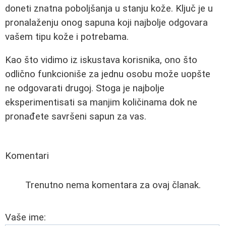
doneti znatna poboljšanja u stanju kože. Ključ je u
pronalaženju onog sapuna koji najbolje odgovara
vašem tipu kože i potrebama.
Kao što vidimo iz iskustava korisnika, ono što
odlično funkcioniše za jednu osobu može uopšte
ne odgovarati drugoj. Stoga je najbolje
eksperimentisati sa manjim količinama dok ne
pronađete savršeni sapun za vas.
Komentari
Trenutno nema komentara za ovaj članak.
Vaše ime: