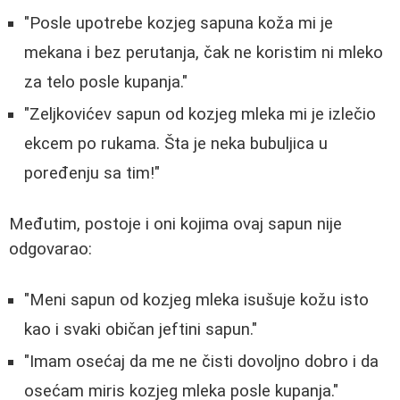
"Posle upotrebe kozjeg sapuna koža mi je
mekana i bez perutanja, čak ne koristim ni mleko
za telo posle kupanja."
"Zeljkovićev sapun od kozjeg mleka mi je izlečio
ekcem po rukama. Šta je neka bubuljica u
poređenju sa tim!"
Međutim, postoje i oni kojima ovaj sapun nije
odgovarao:
"Meni sapun od kozjeg mleka isušuje kožu isto
kao i svaki običan jeftini sapun."
"Imam osećaj da me ne čisti dovoljno dobro i da
osećam miris kozjeg mleka posle kupanja."