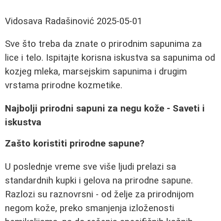
Vidosava Radašinović
2025-05-01
Sve što treba da znate o prirodnim sapunima za
lice i telo. Ispitajte korisna iskustva sa sapunima od
kozjeg mleka, marsejskim sapunima i drugim
vrstama prirodne kozmetike.
Najbolji prirodni sapuni za negu kože - Saveti i
iskustva
Zašto koristiti prirodne sapune?
U poslednje vreme sve više ljudi prelazi sa
standardnih kupki i gelova na prirodne sapune.
Razlozi su raznovrsni - od želje za prirodnijom
negom kože, preko smanjenja izloženosti