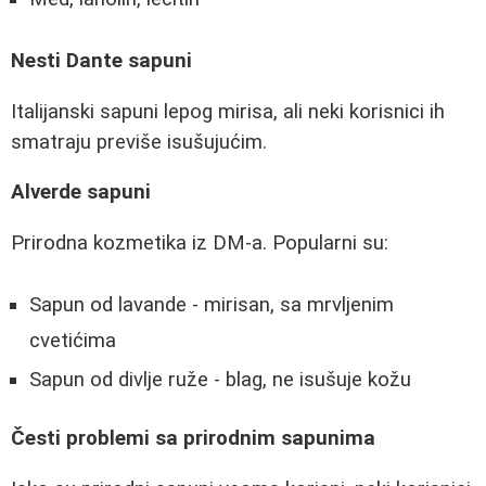
Nesti Dante sapuni
Italijanski sapuni lepog mirisa, ali neki korisnici ih
smatraju previše isušujućim.
Alverde sapuni
Prirodna kozmetika iz DM-a. Popularni su:
Sapun od lavande - mirisan, sa mrvljenim
cvetićima
Sapun od divlje ruže - blag, ne isušuje kožu
Česti problemi sa prirodnim sapunima