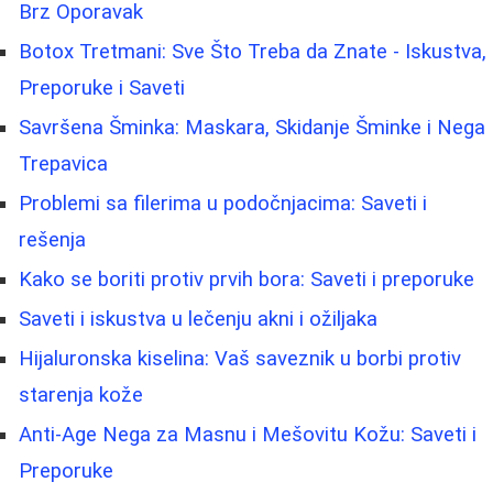
Brz Oporavak
Botox Tretmani: Sve Što Treba da Znate - Iskustva,
Preporuke i Saveti
Savršena Šminka: Maskara, Skidanje Šminke i Nega
Trepavica
Problemi sa filerima u podočnjacima: Saveti i
rešenja
Kako se boriti protiv prvih bora: Saveti i preporuke
Saveti i iskustva u lečenju akni i ožiljaka
Hijaluronska kiselina: Vaš saveznik u borbi protiv
starenja kože
Anti-Age Nega za Masnu i Mešovitu Kožu: Saveti i
Preporuke