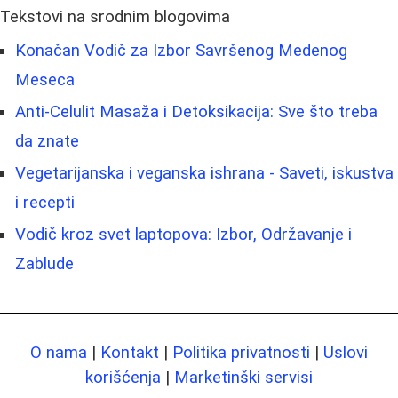
Tekstovi na srodnim blogovima
Konačan Vodič za Izbor Savršenog Medenog
Meseca
Anti-Celulit Masaža i Detoksikacija: Sve što treba
da znate
Vegetarijanska i veganska ishrana - Saveti, iskustva
i recepti
Vodič kroz svet laptopova: Izbor, Održavanje i
Zablude
O nama
|
Kontakt
|
Politika privatnosti
|
Uslovi
korišćenja
|
Marketinški servisi