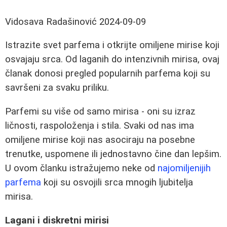
Vidosava Radašinović
2024-09-09
Istrazite svet parfema i otkrijte omiljene mirise koji
osvajaju srca. Od laganih do intenzivnih mirisa, ovaj
članak donosi pregled popularnih parfema koji su
savršeni za svaku priliku.
Parfemi su više od samo mirisa - oni su izraz
ličnosti, raspoloženja i stila. Svaki od nas ima
omiljene mirise koji nas asociraju na posebne
trenutke, uspomene ili jednostavno čine dan lepšim.
U ovom članku istražujemo neke od
najomiljenijih
parfema
koji su osvojili srca mnogih ljubitelja
mirisa.
Lagani i diskretni mirisi