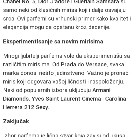
Chanel No. 5
,
Dior J'adore
i
Guerlain Samsara
su
samo neki od klasičnih mirisa koji i dalje osvajaju
srca. Ovi parfemi su vrhunski primer kako kvalitet i
elegancija mogu da opstanu kroz decenije.
Eksperimentisanje sa novim mirisima
Mnogi ljubitelji parfema vole da eksperimentišu sa
različitim mirisima. Od
Prada
do
Versace
, svaka
marka donosi nešto jedinstveno. Važno je pronaći
miris koji odgovara vašoj ličnosti i raspoloženju.
Neki od popularnih izbora uključuju
Armani
Diamonds
,
Yves Saint Laurent Cinema
i
Carolina
Herrera 212 Sexy
.
Zaključak
Izbor parfema je lična stvar koja zavisi od ukusa,