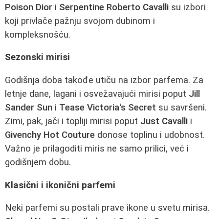
Poison Dior
i
Serpentine Roberto Cavalli
su izbori
koji privlače pažnju svojom dubinom i
kompleksnošću.
Sezonski mirisi
Godišnja doba takođe utiču na izbor parfema. Za
letnje dane, lagani i osvežavajući mirisi poput
Jill
Sander Sun
i
Tease Victoria's Secret
su savršeni.
Zimi, pak, jači i topliji mirisi poput
Just Cavalli
i
Givenchy Hot Couture
donose toplinu i udobnost.
Važno je prilagoditi miris ne samo prilici, već i
godišnjem dobu.
Klasični i ikonični parfemi
Neki parfemi su postali prave ikone u svetu mirisa.