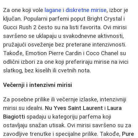
Za one koji vole
lagane i diskretne mirise
, izbor je
ključan. Popularni parfemi poput Bright Crystal i
Gucci Rush 2 često su na listi favorita. Ovi mirisi
savršeno se uklapaju u svakodnevne aktivnosti,
pružajući osveženje bez preterane intenzivnosti.
Takođe, Emotion Pierre Cardin i Coco Chanel su
odlični izbori za one koji preferiraju mirise na ivici
slatkog, bez kiselih ili cvetnih nota.
Večernji i intenzivni mirisi
Za posebne prilike ili večernje izlaske, intenzivniji
mirisi su idealni.
Nu Yves Saint Laurent
i
Laura
Biagiotti
spadaju u kategoriju parfema koji
ostavljaju snažan utisak. Ovi mirisi savršeno su za
zavodljive trenutke i specijalne prilike. Takođe,
Pure