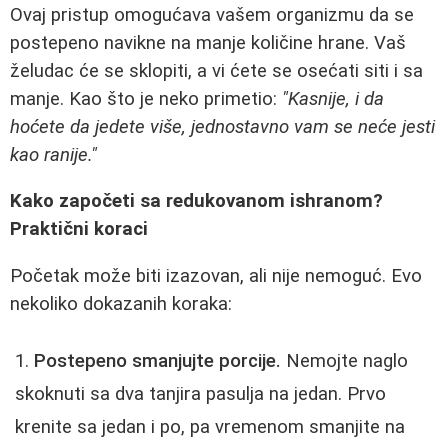
Ovaj pristup omogućava vašem organizmu da se
postepeno navikne na manje količine hrane. Vaš
želudac će se sklopiti, a vi ćete se osećati siti i sa
manje. Kao što je neko primetio:
"Kasnije, i da
hoćete da jedete više, jednostavno vam se neće jesti
kao ranije."
Kako započeti sa redukovanom ishranom?
Praktični koraci
Početak može biti izazovan, ali nije nemoguć. Evo
nekoliko dokazanih koraka:
Postepeno smanjujte porcije.
Nemojte naglo
skoknuti sa dva tanjira pasulja na jedan. Prvo
krenite sa jedan i po, pa vremenom smanjite na