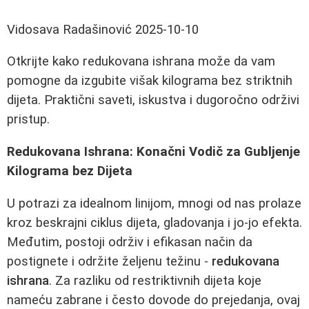
Vidosava Radašinović
2025-10-10
Otkrijte kako redukovana ishrana može da vam
pomogne da izgubite višak kilograma bez striktnih
dijeta. Praktični saveti, iskustva i dugoročno održivi
pristup.
Redukovana Ishrana: Konačni Vodič za Gubljenje
Kilograma bez Dijeta
U potrazi za idealnom linijom, mnogi od nas prolaze
kroz beskrajni ciklus dijeta, gladovanja i jo-jo efekta.
Međutim, postoji održiv i efikasan način da
postignete i održite željenu težinu -
redukovana
ishrana
. Za razliku od restriktivnih dijeta koje
nameću zabrane i često dovode do prejedanja, ovaj