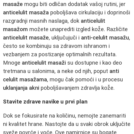
masaže
mogu biti odličan dodatak vašoj rutini, jer
anticelulit masaža
poboljšava cirkulaciju i doprinoši
razgradnji masnih naslaga, dok
anticelulit
masažom
možete unaprediti izgled kož̌e. Različite
anticelulit masaže
, uključujuči i
anti-celulit masažu
,
često se kombinuju sa zdravom ishranom i
vezbanjem za postizanje optimalnih rezultata.
Mnoge
anticelulit masaži
su dostupne i kao deo
tretmana u salonima, a neke od njih, poput
anti
celulit masažama
, mogu čak pomoći i u procesu
uklanjanja akni
poboljšavanjem zdravlja kož̌e.
Stavite zdrave navike u prvi plan
Dok se fokusirate na količinu, nemojte zanemariti
ni kvalitet hrane. Nastojte da u svaki obrok uključite
sveže povrće i voće. Ove namirnice su bogate