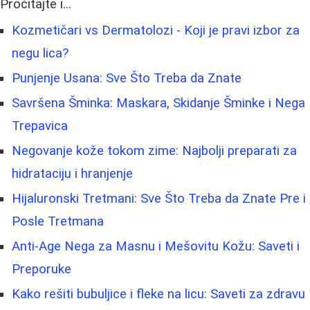
Pročitajte i...
Kozmetičari vs Dermatolozi - Koji je pravi izbor za
negu lica?
Punjenje Usana: Sve Što Treba da Znate
Savršena Šminka: Maskara, Skidanje Šminke i Nega
Trepavica
Negovanje kože tokom zime: Najbolji preparati za
hidrataciju i hranjenje
Hijaluronski Tretmani: Sve Što Treba da Znate Pre i
Posle Tretmana
Anti-Age Nega za Masnu i Mešovitu Kožu: Saveti i
Preporuke
Kako rešiti bubuljice i fleke na licu: Saveti za zdravu