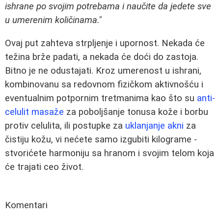
ishrane po svojim potrebama i naučite da jedete sve
u umerenim količinama."
Ovaj put zahteva strpljenje i upornost. Nekada će
težina brže padati, a nekada će doći do zastoja.
Bitno je ne odustajati. Kroz umerenost u ishrani,
kombinovanu sa redovnom fizičkom aktivnošću i
eventualnim potpornim tretmanima kao što su
anti-
celulit masaže
za poboljšanje tonusa kože i borbu
protiv celulita, ili postupke za
uklanjanje akni
za
čistiju kožu, vi nećete samo izgubiti kilograme -
stvorićete harmoniju sa hranom i svojim telom koja
će trajati ceo život.
Komentari