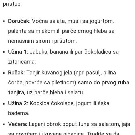
pristup:
Doručak:
Voćna salata, musli sa jogurtom,
palenta sa mlekom ili parče crnog hleba sa
nemasnim sirom i pršutom.
Užina 1:
Jabuka, banana ili par čokoladica sa
žitaricama.
Ručak:
Tanjir kuvanog jela (npr. pasulj, pilina
čorba, povrće sa piletinom)
samo do prvog ruba
tanjira
, uz parče hleba i salatu.
Užina 2:
Kockica čokolade, jogurt ili šaka
badema.
Večera:
Lagani obrok poput tune sa salatom, jaja
sa povrčem ili kuvane gibanice. Trudite se da