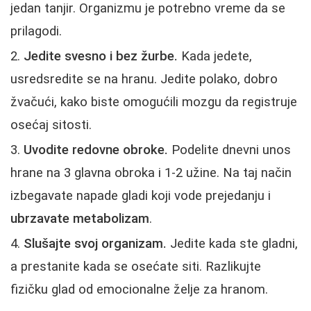
jedan tanjir. Organizmu je potrebno vreme da se
prilagodi.
Jedite svesno i bez žurbe.
Kada jedete,
usredsredite se na hranu. Jedite polako, dobro
žvačući, kako biste omogućili mozgu da registruje
osećaj sitosti.
Uvodite redovne obroke.
Podelite dnevni unos
hrane na 3 glavna obroka i 1-2 užine. Na taj način
izbegavate napade gladi koji vode prejedanju i
ubrzavate metabolizam
.
Slušajte svoj organizam.
Jedite kada ste gladni,
a prestanite kada se osećate siti. Razlikujte
fizičku glad od emocionalne želje za hranom.