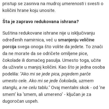
pristup se zasniva na mudroj
umerenosti
i svesti o
količini hrane koju unosite.
Šta je zapravo redukovana ishrana?
Suština redukovane ishrane nije u isključivanju
određenih namirnica, već u
smanjenju veličine
porcija
svega onoga što volite da jedete. To znači
da ne morate da se odričete omiljene pice,
čokolade ili domaćeg pasulja. Umesto toga, učite
da uživate u manjoj količini. Kao što je jedna osoba
podelila:
"Ako mi se jede pica, pojedem parče
umesto cele. Ako mi se jede čokolada, uzmem
stanglu, a ne celu tablu."
Ovaj mentalni skok - od 'ne
smem' ka 'smem, ali umereno' - ključan je za
dugoročan uspeh.