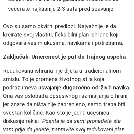
večerate najkasnije 2-3 sata pred spavanje.
Ovo su samo okvirni predlozi. Najvažnije je da
kreirate svoj vlastiti, fleksibilni plan ishrane koji
odgovara vašim ukusima, navikama i potrebama.
Zaključak: Umerenost je put do trajnog uspeha
Redukovana ishrana nije dijeta u tradicionalnom
smislu. To je promena životnog stila koja
podrazumeva
usvajanje dugoročno održivih navika
.
Ona vas oslobađa opsesivnog razmišljanja o hrani,
jer znate da ništa nije zabranjeno, samo treba biti
svestan količine. Kao što je jedna učesnica
diskusije rekla:
"Poenta je da sami pronađete šta
vam prija da jedete, napravite svoj redukovani plan