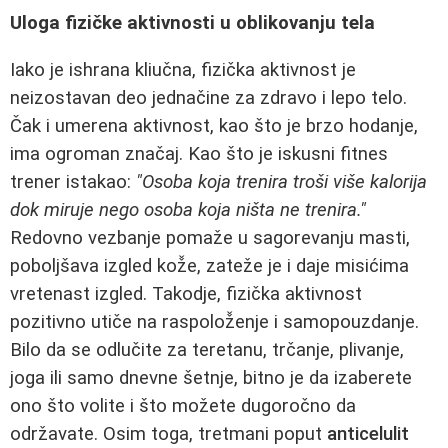
Uloga fizičke aktivnosti u oblikovanju tela
Iako je ishrana kliučna, fizička aktivnost je
neizostavan deo jednačine za zdravo i lepo telo.
Čak i umerena aktivnost, kao što je brzo hodanje,
ima ogroman značaj. Kao što je iskusni fitnes
trener istakao:
"Osoba koja trenira troši više kalorija
dok miruje nego osoba koja ništa ne trenira."
Redovno vezbanje pomaže u sagorevanju masti,
poboljšava izgled kož̌e, zateže je i daje misićima
vretenast izgled. Takodje, fizička aktivnost
pozitivno utiče na raspolož̌enje i samopouzdanje.
Bilo da se odlučite za teretanu, trčanje, plivanje,
joga ili samo dnevne šetnje, bitno je da izaberete
ono što volite i što možete dugoročno da
održavate. Osim toga, tretmani poput
anticelulit