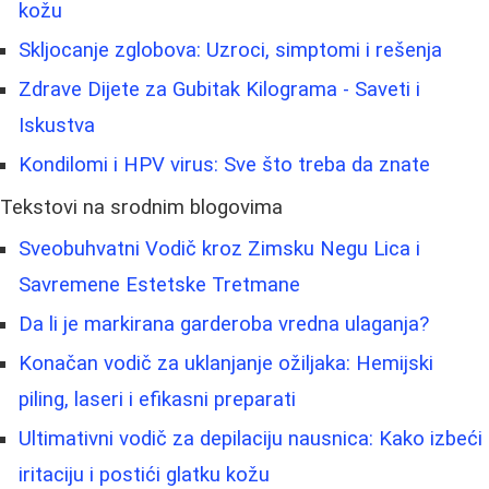
kožu
Skljocanje zglobova: Uzroci, simptomi i rešenja
Zdrave Dijete za Gubitak Kilograma - Saveti i
Iskustva
Kondilomi i HPV virus: Sve što treba da znate
Tekstovi na srodnim blogovima
Sveobuhvatni Vodič kroz Zimsku Negu Lica i
Savremene Estetske Tretmane
Da li je markirana garderoba vredna ulaganja?
Konačan vodič za uklanjanje ožiljaka: Hemijski
piling, laseri i efikasni preparati
Ultimativni vodič za depilaciju nausnica: Kako izbeći
iritaciju i postići glatku kožu