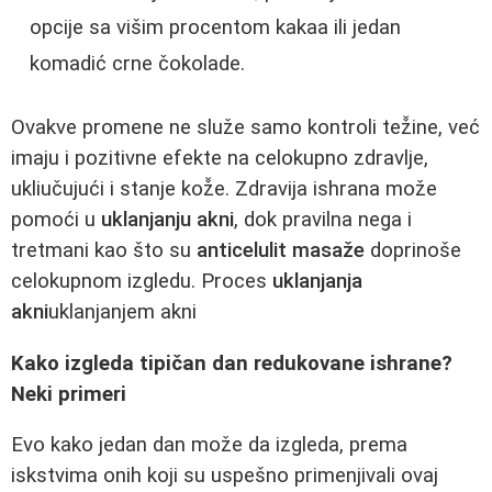
opcije sa višim procentom kakaa ili jedan
komadić crne čokolade.
Ovakve promene ne služe samo kontroli tež̌ine, već
imaju i pozitivne efekte na celokupno zdravlje,
ukliučujući i stanje kož̌e. Zdravija ishrana može
pomoći u
uklanjanju akni
, dok pravilna nega i
tretmani kao što su
anticelulit masaže
doprinoše
celokupnom izgledu. Proces
uklanjanja
akni
uklanjanjem akni
Kako izgleda tipičan dan redukovane ishrane?
Neki primeri
Evo kako jedan dan može da izgleda, prema
iskstvima onih koji su uspešno primenjivali ovaj