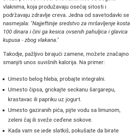
vlaknima, koja produžavaju osećaj sitosti i
podržavaju zdravlje creva. Jedna od savetodavki se
nasmejala:
"Najjeftinije sredstvo za mršavljenje kosta
100 dinara i čini ga kesica ovsenih pahuljica i glavica
kupusa - zbog vlakana."
Takodje, pažljivo birajući zamene, možete značajno
smanjiti unos suvišnih kalorija. Na primer:
Umesto belog hleba, probajte integralni.
Umesto čipsa, grickajte seckanu šargarepu,
krastavac ili papriku uz jogurt.
Umesto gaziranih pića, pijte vodu sa limunom,
zeleni čaj ili sveže ceďene sokove.
Kada vam se jede slatkiš, pokušajte da birate