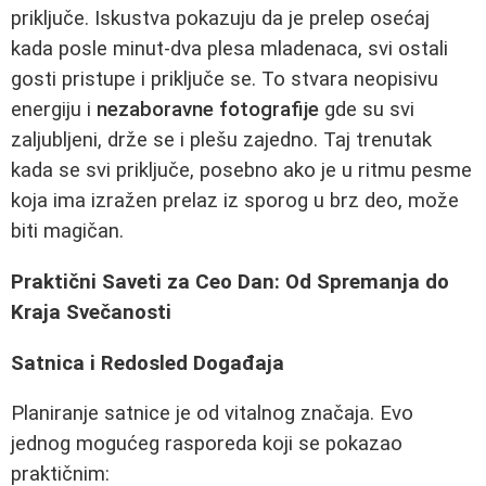
priključe. Iskustva pokazuju da je prelep osećaj
kada posle minut-dva plesa mladenaca, svi ostali
gosti pristupe i priključe se. To stvara neopisivu
energiju i
nezaboravne fotografije
gde su svi
zaljubljeni, drže se i plešu zajedno. Taj trenutak
kada se svi priključe, posebno ako je u ritmu pesme
koja ima izražen prelaz iz sporog u brz deo, može
biti magičan.
Praktični Saveti za Ceo Dan: Od Spremanja do
Kraja Svečanosti
Satnica i Redosled Događaja
Planiranje satnice je od vitalnog značaja. Evo
jednog mogućeg rasporeda koji se pokazao
praktičnim: