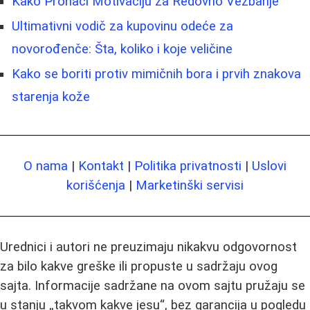
Kako Pronaći Motivaciju za Redovno Vežbanje
Ultimativni vodič za kupovinu odeće za
novorođenče: Šta, koliko i koje veličine
Kako se boriti protiv mimičnih bora i prvih znakova
starenja kože
O nama
|
Kontakt
|
Politika privatnosti
|
Uslovi
korišćenja
|
Marketinški servisi
Urednici i autori ne preuzimaju nikakvu odgovornost
za bilo kakve greške ili propuste u sadržaju ovog
sajta. Informacije sadržane na ovom sajtu pružaju se
u stanju „takvom kakve jesu“, bez garancija u pogledu