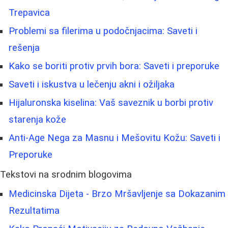
Trepavica
Problemi sa filerima u podočnjacima: Saveti i
rešenja
Kako se boriti protiv prvih bora: Saveti i preporuke
Saveti i iskustva u lečenju akni i ožiljaka
Hijaluronska kiselina: Vaš saveznik u borbi protiv
starenja kože
Anti-Age Nega za Masnu i Mešovitu Kožu: Saveti i
Preporuke
Tekstovi na srodnim blogovima
Medicinska Dijeta - Brzo Mršavljenje sa Dokazanim
Rezultatima