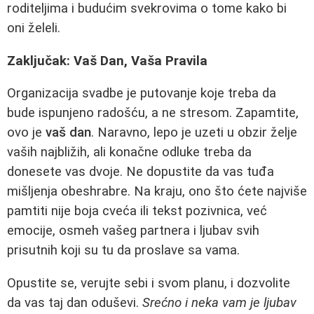
roditeljima i budućim svekrovima o tome kako bi
oni želeli.
Zaključak: Vaš Dan, Vaša Pravila
Organizacija svadbe je putovanje koje treba da
bude ispunjeno radošću, a ne stresom. Zapamtite,
ovo je
vaš dan
. Naravno, lepo je uzeti u obzir želje
vaših najbližih, ali konačne odluke treba da
donesete vas dvoje. Ne dopustite da vas tuđa
mišljenja obeshrabre. Na kraju, ono što ćete najviše
pamtiti nije boja cveća ili tekst pozivnica, već
emocije, osmeh vašeg partnera i ljubav svih
prisutnih koji su tu da proslave sa vama.
Opustite se, verujte sebi i svom planu, i dozvolite
da vas taj dan oduševi.
Srećno i neka vam je ljubav