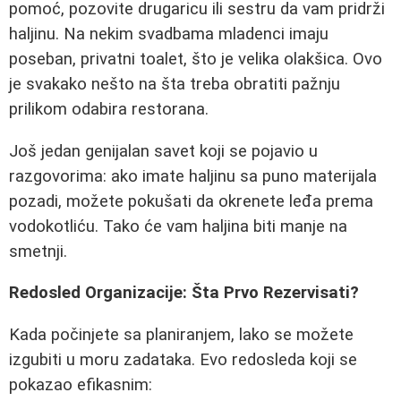
pomoć, pozovite drugaricu ili sestru da vam pridrži
haljinu. Na nekim svadbama mladenci imaju
poseban, privatni toalet, što je velika olakšica. Ovo
je svakako nešto na šta treba obratiti pažnju
prilikom odabira restorana.
Još jedan genijalan savet koji se pojavio u
razgovorima: ako imate haljinu sa puno materijala
pozadi, možete pokušati da okrenete leđa prema
vodokotliću. Tako će vam haljina biti manje na
smetnji.
Redosled Organizacije: Šta Prvo Rezervisati?
Kada počinjete sa planiranjem, lako se možete
izgubiti u moru zadataka. Evo redosleda koji se
pokazao efikasnim: