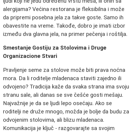
ljudi koji ne jedu određenu vrstu mesa, ili onih sa
alergijama? Većina restorana je fleksibilna i može
da pripremi posebna jela za takve goste. Samo ih
obavestite na vreme. Takođe, dobro je imati izbor
između dva glavna jela, na primer pečenja i roštilja.
Smestanje Gostiju za Stolovima i Druge
Organizacione Stvari
Pravljenje seme za stolove može biti prava noćna
mora. Da li roditelje mladenaca staviti zajedno ili
odvojeno? Tradicija kaže da svaka strana ima svoju
stranu sale, ali danas se sve češće gosti mešaju.
Najvažnije je da se ljudi lepo osećaju. Ako se
roditelji ne druže mnogo, možda je bolje da budu za
odvojenim stolovima, ali blizu mladenaca.
Komunikacija je ključ - razgovarajte sa svojim