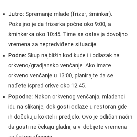
Jutro:
Spremanje mlade (frizer, šminker).
Poželjno je da frizerka počne oko 9:00, a
šminkerka oko 10:45. Time se ostavlja dovoljno
vremena za nepredviđene situacije.
Podne:
Skup najbližih kod kuće ili odlazak na
crkveno/gradjansko venčanje. Ako imate
crkveno venčanje u 13:00, planirajte da se
nađete ispred crkve oko 12:45.
Popodne:
Nakon crkvenog venčanja, mladenci
idu na slikanje, dok gosti odlaze u restoran gde
ih dočekuju kokteli i predjelo. Ovo je odličan način
da gosti ne čekaju gladni, a vi dobijete vremena
za fotografisanje.