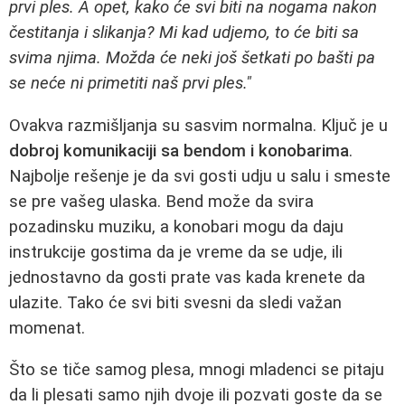
prvi ples. A opet, kako će svi biti na nogama nakon
čestitanja i slikanja? Mi kad udjemo, to će biti sa
svima njima. Možda će neki još šetkati po bašti pa
se neće ni primetiti naš prvi ples."
Ovakva razmišljanja su sasvim normalna. Ključ je u
dobroj komunikaciji sa bendom i konobarima
.
Najbolje rešenje je da svi gosti udju u salu i smeste
se pre vašeg ulaska. Bend može da svira
pozadinsku muziku, a konobari mogu da daju
instrukcije gostima da je vreme da se udje, ili
jednostavno da gosti prate vas kada krenete da
ulazite. Tako će svi biti svesni da sledi važan
momenat.
Što se tiče samog plesa, mnogi mladenci se pitaju
da li plesati samo njih dvoje ili pozvati goste da se