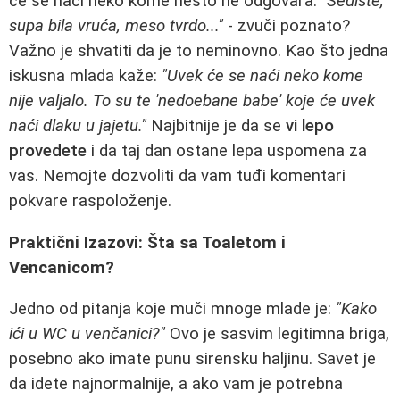
će se naći neko kome nešto ne odgovara.
"Sediste,
supa bila vruća, meso tvrdo..."
- zvuči poznato?
Važno je shvatiti da je to neminovno. Kao što jedna
iskusna mlada kaže:
"Uvek će se naći neko kome
nije valjalo. To su te 'nedoebane babe' koje će uvek
naći dlaku u jajetu."
Najbitnije je da se
vi lepo
provedete
i da taj dan ostane lepa uspomena za
vas. Nemojte dozvoliti da vam tuđi komentari
pokvare raspoloženje.
Praktični Izazovi: Šta sa Toaletom i
Vencanicom?
Jedno od pitanja koje muči mnoge mlade je:
"Kako
ići u WC u venčanici?"
Ovo je sasvim legitimna briga,
posebno ako imate punu sirensku haljinu. Savet je
da idete najnormalnije, a ako vam je potrebna