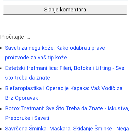
Slanje komentara
Pročitajte i...
Saveti za negu kože: Kako odabrati prave
proizvode za vaš tip kože
Estetski tretmani lica: Fileri, Botoks i Lifting - Sve
što treba da znate
Blefaroplastika i Operacije Kapaka: Vaš Vodič za
Brz Oporavak
Botox Tretmani: Sve Što Treba da Znate - Iskustva,
Preporuke i Saveti
Savršena Šminka: Maskara, Skidanje Šminke i Nega