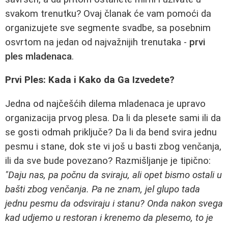
svakom trenutku? Ovaj članak će vam pomoći da
organizujete sve segmente svadbe, sa posebnim
osvrtom na jedan od najvažnijih trenutaka -
prvi
ples mladenaca
.
Prvi Ples: Kada i Kako da Ga Izvedete?
Jedna od najčešćih dilema mladenaca je upravo
organizacija prvog plesa. Da li da plesete sami ili da
se gosti odmah priključe? Da li da bend svira jednu
pesmu i stane, dok ste vi još u basti zbog venčanja,
ili da sve bude povezano? Razmišljanje je tipično:
"Daju nas, pa počnu da sviraju, ali opet bismo ostali u
bašti zbog venčanja. Pa ne znam, jel glupo tada
jednu pesmu da odsviraju i stanu? Onda nakon svega
kad udjemo u restoran i krenemo da plesemo, to je