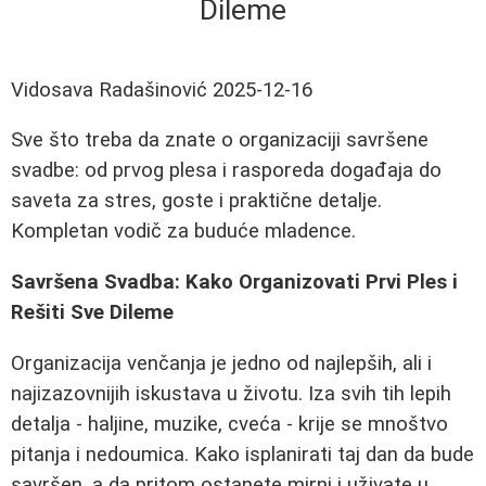
Dileme
Vidosava Radašinović
2025-12-16
Sve što treba da znate o organizaciji savršene
svadbe: od prvog plesa i rasporeda događaja do
saveta za stres, goste i praktične detalje.
Kompletan vodič za buduće mladence.
Savršena Svadba: Kako Organizovati Prvi Ples i
Rešiti Sve Dileme
Organizacija venčanja je jedno od najlepših, ali i
najizazovnijih iskustava u životu. Iza svih tih lepih
detalja - haljine, muzike, cveća - krije se mnoštvo
pitanja i nedoumica. Kako isplanirati taj dan da bude
savršen, a da pritom ostanete mirni i uživate u