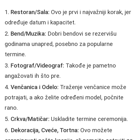
Restoran/Sala:
Ovo je prvi i najvažniji korak, jer
određuje datum i kapacitet.
Bend/Muzika:
Dobri bendovi se rezervišu
godinama unapred, posebno za popularne
termine.
Fotograf/Videograf:
Takođe je pametno
angažovati ih što pre.
Venčanica i Odelo:
Traženje venčanice može
potrajati, a ako želite određeni model, počnite
rano.
Crkva/Matičar:
Uskladite termine ceremonija.
Dekoracija, Cveće, Tortna:
Ovo možete