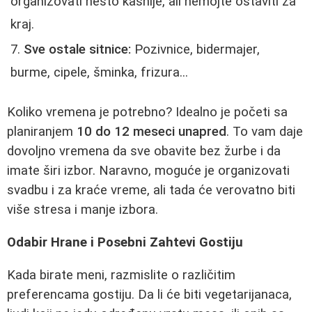
organizovati nešto kasnije, ali nemojte ostaviti za
kraj.
Sve ostale sitnice:
Pozivnice, bidermajer,
burme, cipele, šminka, frizura...
Koliko vremena je potrebno? Idealno je početi sa
planiranjem
10 do 12 meseci unapred
. To vam daje
dovoljno vremena da sve obavite bez žurbe i da
imate širi izbor. Naravno, moguće je organizovati
svadbu i za kraće vreme, ali tada će verovatno biti
više stresa i manje izbora.
Odabir Hrane i Posebni Zahtevi Gostiju
Kada birate meni, razmislite o različitim
preferencama gostiju. Da li će biti vegetarijanaca,