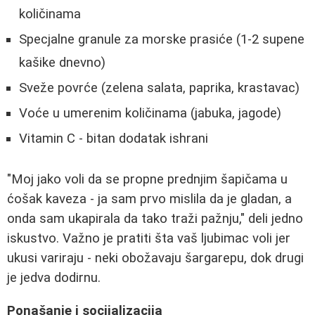
količinama
Specjalne granule za morske prasiće (1-2 supene
kašike dnevno)
Sveže povrće (zelena salata, paprika, krastavac)
Voće u umerenim količinama (jabuka, jagode)
Vitamin C - bitan dodatak ishrani
"Moj jako voli da se propne prednjim šapičama u
ćošak kaveza - ja sam prvo mislila da je gladan, a
onda sam ukapirala da tako traži pažnju," deli jedno
iskustvo. Važno je pratiti šta vaš ljubimac voli jer
ukusi variraju - neki obožavaju šargarepu, dok drugi
je jedva dodirnu.
Ponašanje i socijalizacija