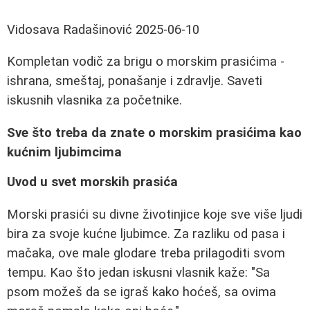
Vidosava Radašinović
2025-06-10
Kompletan vodič za brigu o morskim prasićima -
ishrana, smeštaj, ponašanje i zdravlje. Saveti
iskusnih vlasnika za početnike.
Sve što treba da znate o morskim prasićima kao
kućnim ljubimcima
Uvod u svet morskih prasića
Morski prasići su divne životinjice koje sve više ljudi
bira za svoje kućne ljubimce. Za razliku od pasa i
mačaka, ove male glodare treba prilagoditi svom
tempu. Kao što jedan iskusni vlasnik kaže: "Sa
psom možeš da se igraš kako hoćeš, sa ovima