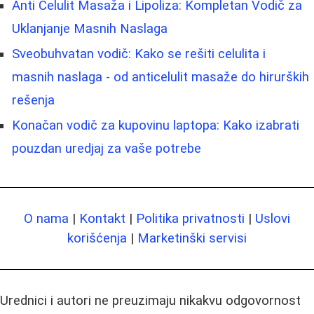
Anti Celulit Masaža i Lipoliza: Kompletan Vodič za
Uklanjanje Masnih Naslaga
Sveobuhvatan vodič: Kako se rešiti celulita i
masnih naslaga - od anticelulit masaže do hirurških
rešenja
Konačan vodič za kupovinu laptopa: Kako izabrati
pouzdan uredjaj za vaše potrebe
O nama
|
Kontakt
|
Politika privatnosti
|
Uslovi
korišćenja
|
Marketinški servisi
Urednici i autori ne preuzimaju nikakvu odgovornost