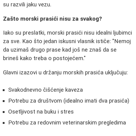
su razvili jaku vezu.
Zašto morski prasići nisu za svakog?
Iako su preslatki, morski prasići nisu idealni ljubimci
za sve. Kao što jedan iskusni vlasnik ističe: "Nemoj
da uzimaš drugo prase kad još ne znaš da se
brineš kako treba o postojećem."
Glavni izazovi u držanju morskih prasića uključuju:
Svakodnevno čišćenje kaveza
Potrebu za društvom (idealno imati dva prasića)
Osetljivost na buku i stres
Potrebu za redovnim veterinarskim pregledima