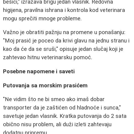
bešici," izražava brigu jedan vlasnik. Redovna
higijena, pravilna ishrana i kontrola kod veterinara
mogu sprečiti mnoge probleme.
Važno je obratiti pažnju na promene u ponašanju:
"Moj prasić je poceo da krivi glavu na jednu stranu i
kao da će da se sruši," opisuje jedan slučaj koji je
zahtevao hitnu veterinarsku pomoć.
Posebne napomene i saveti
Putovanja sa morskim prasićem
"Ne vidim što ne bi smeo ako imaš dobar
transporter da je zaštićen od hladnoće i sunca,"
savetuje jedan vlasnik. Kratka putovanja do 2 sata
obično nisu problem, ali duži izleti zahtevaju
dodatnu pripremu.