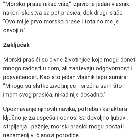
"Morsko prase nikad više," izjavio je jedan vlasnik
nakon iskustva sa pet prasića, dok drugi ističe:
"Ovo mi je prvo morsko prase i totalno me je
osvojilo."
Zaključak
Morski prasići su divne životinjice koje mogu doneti
mnogo radosti u dom, ali zahtevaju odgovornost i
posvećenost. Kao što jedan vlasnik lepo sumira:
"Mnogo su slatke životinjice - srećna sam što
imam svog prasića, nikad nije dosadno."
Upoznavanje njihovih navika, potreba i karaktera
ključno je za uspešan odnos. Sa dovoljno ljubavi,
strpljenja i pažnje, morski prasići mogu postati
nezamenljivi članovi porodice.