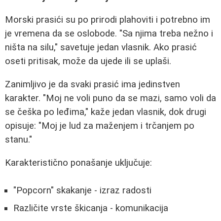
Morski prasići su po prirodi plahoviti i potrebno im
je vremena da se oslobode. "Sa njima treba nežno i
ništa na silu," savetuje jedan vlasnik. Ako prasić
oseti pritisak, može da ujede ili se uplaši.
Zanimljivo je da svaki prasić ima jedinstven
karakter. "Moj ne voli puno da se mazi, samo voli da
se češka po leđima," kaže jedan vlasnik, dok drugi
opisuje: "Moj je lud za maženjem i trčanjem po
stanu."
Karakteristično ponašanje uključuje:
"Popcorn" skakanje - izraz radosti
Različite vrste škicanja - komunikacija