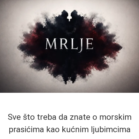
Sve što treba da znate o morskim
prasićima kao kućnim ljubimcima