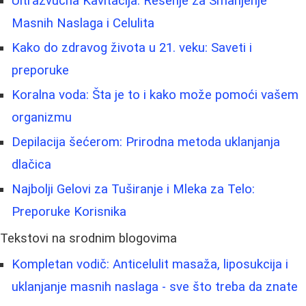
Ultrazvučna Kavitacija: Rešenje za Smanjenje
Masnih Naslaga i Celulita
Kako do zdravog života u 21. veku: Saveti i
preporuke
Koralna voda: Šta je to i kako može pomoći vašem
organizmu
Depilacija šećerom: Prirodna metoda uklanjanja
dlačica
Najbolji Gelovi za Tuširanje i Mleka za Telo:
Preporuke Korisnika
Tekstovi na srodnim blogovima
Kompletan vodič: Anticelulit masaža, liposukcija i
uklanjanje masnih naslaga - sve što treba da znate