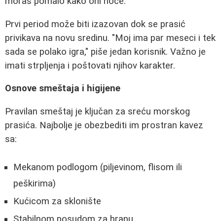
moraš pomalo kako oni hoće."
Prvi period može biti izazovan dok se prasić
privikava na novu sredinu. "Moj ima par meseci i tek
sada se polako igra," piše jedan korisnik. Važno je
imati strpljenja i poštovati njihov karakter.
Osnove smeštaja i higijene
Pravilan smeštaj je ključan za sreću morskog
prasića. Najbolje je obezbediti im prostran kavez
sa:
Mekanom podlogom (piljevinom, flisom ili
peškirima)
Kućicom za sklonište
Stabilnom posudom za hranu