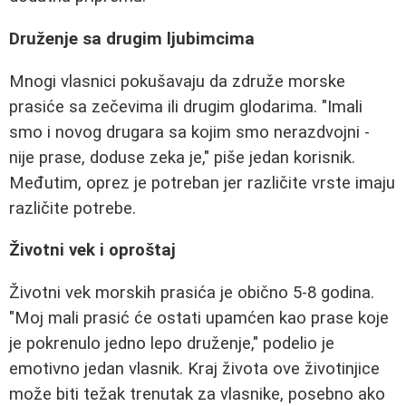
Druženje sa drugim ljubimcima
Mnogi vlasnici pokušavaju da združe morske
prasiće sa zečevima ili drugim glodarima. "Imali
smo i novog drugara sa kojim smo nerazdvojni -
nije prase, doduse zeka je," piše jedan korisnik.
Međutim, oprez je potreban jer različite vrste imaju
različite potrebe.
Životni vek i oproštaj
Životni vek morskih prasića je obično 5-8 godina.
"Moj mali prasić će ostati upamćen kao prase koje
je pokrenulo jedno lepo druženje," podelio je
emotivno jedan vlasnik. Kraj života ove životinjice
može biti težak trenutak za vlasnike, posebno ako