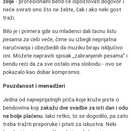
želje
- profesionalni bend će ispoštovati dogovor i
neće svirati ono što ne želite, čak i ako neki gost
traži.
Bilo je i primera gde su mladenci dali
tacnu listu
pesama za celo veče
, čime su izbegli neprijatna
naručivanja i obezbedili da muziku biraju isključivo
oni. Možete napraviti spisak „zabranjenih pesama“ i
bendu reći da za sve ostalo ima slobodu - ovo se
pokazalo kao dobar kompromis.
Pouzdanost i menadžeri
Jedna od najneprijatnijih priča koje kruže jeste o
bendovima koji
zakažu dve svadbe za isti dan i odu
na bolje plaćenu
. Iako retko, to se dogodilo, pa zato
treba tražiti preporuke i pitati za iskustva. Neki