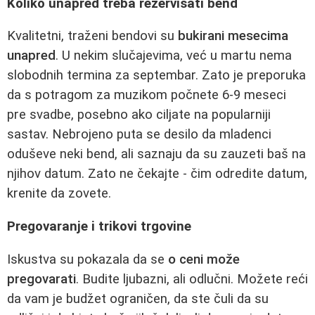
Koliko unapred treba rezervisati bend
Kvalitetni, traženi bendovi su
bukirani mesecima
unapred
. U nekim slučajevima, već u martu nema
slobodnih termina za septembar. Zato je preporuka
da s potragom za muzikom počnete 6-9 meseci
pre svadbe, posebno ako ciljate na popularniji
sastav. Nebrojeno puta se desilo da mladenci
oduševe neki bend, ali saznaju da su zauzeti baš na
njihov datum. Zato ne čekajte - čim odredite datum,
krenite da zovete.
Pregovaranje i trikovi trgovine
Iskustva su pokazala da se
o ceni može
pregovarati
. Budite ljubazni, ali odlučni. Možete reći
da vam je budžet ograničen, da ste čuli da su