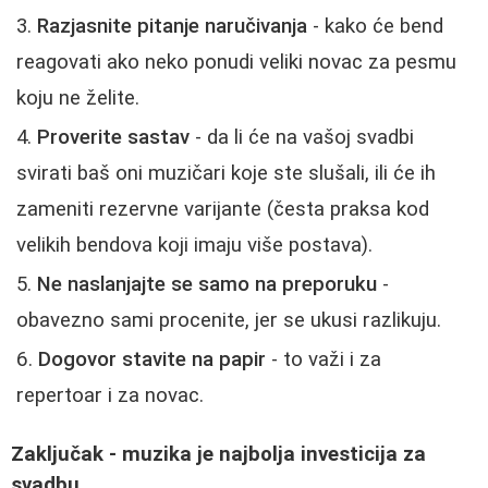
Razjasnite pitanje naručivanja
- kako će bend
reagovati ako neko ponudi veliki novac za pesmu
koju ne želite.
Proverite sastav
- da li će na vašoj svadbi
svirati baš oni muzičari koje ste slušali, ili će ih
zameniti rezervne varijante (česta praksa kod
velikih bendova koji imaju više postava).
Ne naslanjajte se samo na preporuku
-
obavezno sami procenite, jer se ukusi razlikuju.
Dogovor stavite na papir
- to važi i za
repertoar i za novac.
Zaključak - muzika je najbolja investicija za
svadbu