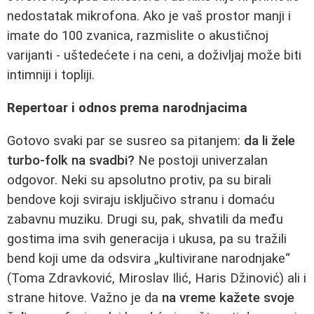
nedostatak mikrofona. Ako je vaš prostor manji i
imate do 100 zvanica, razmislite o akustičnoj
varijanti - uštedećete i na ceni, a doživljaj može biti
intimniji i topliji.
Repertoar i odnos prema narodnjacima
Gotovo svaki par se susreo sa pitanjem:
da li žele
turbo-folk na svadbi?
Ne postoji univerzalan
odgovor. Neki su apsolutno protiv, pa su birali
bendove koji sviraju isključivo stranu i domaću
zabavnu muziku. Drugi su, pak, shvatili da među
gostima ima svih generacija i ukusa, pa su tražili
bend koji ume da odsvira „kultivirane narodnjake“
(Toma Zdravković, Miroslav Ilić, Haris Džinović) ali i
strane hitove. Važno je da
na vreme kažete svoje