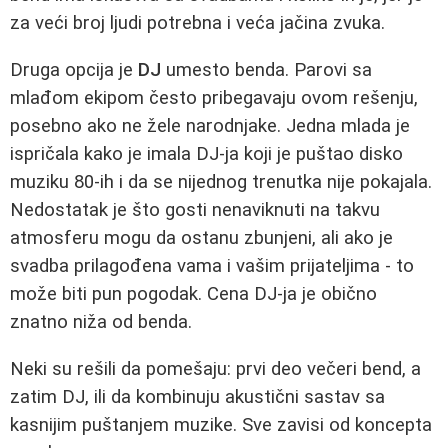
za veći broj ljudi potrebna i veća jačina zvuka.
Druga opcija je
DJ
umesto benda. Parovi sa
mlađom ekipom često pribegavaju ovom rešenju,
posebno ako ne žele narodnjake. Jedna mlada je
ispričala kako je imala DJ-ja koji je puštao disko
muziku 80-ih i da se nijednog trenutka nije pokajala.
Nedostatak je što gosti nenaviknuti na takvu
atmosferu mogu da ostanu zbunjeni, ali ako je
svadba prilagođena vama i vašim prijateljima - to
može biti pun pogodak. Cena DJ-ja je obično
znatno niža od benda.
Neki su rešili da pomešaju: prvi deo večeri bend, a
zatim DJ, ili da kombinuju akustični sastav sa
kasnijim puštanjem muzike. Sve zavisi od koncepta