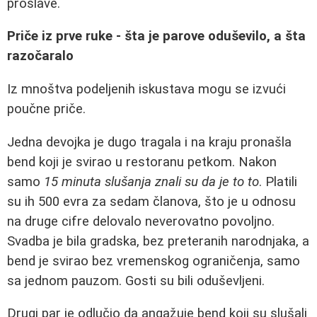
proslave.
Priče iz prve ruke - šta je parove oduševilo, a šta
razočaralo
Iz mnoštva podeljenih iskustava mogu se izvući
poučne priče.
Jedna devojka je dugo tragala i na kraju pronašla
bend koji je svirao u restoranu petkom. Nakon
samo
15 minuta slušanja znali su da je to to
. Platili
su ih 500 evra za sedam članova, što je u odnosu
na druge cifre delovalo neverovatno povoljno.
Svadba je bila gradska, bez preteranih narodnjaka, a
bend je svirao bez vremenskog ograničenja, samo
sa jednom pauzom. Gosti su bili oduševljeni.
Drugi par je odlučio da angažuje bend koji su slušali