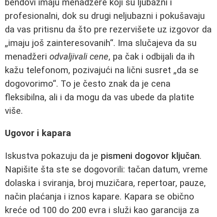
bendovi imaju menadžere koji su ljubazni i
profesionalni, dok su drugi neljubazni i pokušavaju
da vas pritisnu da što pre rezervišete uz izgovor da
„imaju još zainteresovanih“. Ima slučajeva da su
menadžeri
odvaljivali cene
, pa čak i odbijali da ih
kažu telefonom, pozivajući na lični susret „da se
dogovorimo“. To je često znak da je cena
fleksibilna, ali i da mogu da vas ubede da platite
više.
Ugovor i kapara
Iskustva pokazuju da je
pismeni dogovor ključan
.
Napišite šta ste se dogovorili: tačan datum, vreme
dolaska i sviranja, broj muzičara, repertoar, pauze,
način plaćanja i iznos kapare. Kapara se obično
kreće od 100 do 200 evra i služi kao garancija za