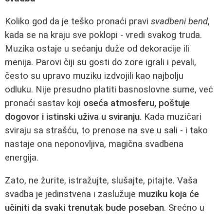
Koliko god da je teško pronaći pravi
svadbeni bend
,
kada se na kraju sve poklopi - vredi svakog truda.
Muzika ostaje u sećanju duže od dekoracije ili
menija. Parovi čiji su gosti do zore igrali i pevali,
često su upravo muziku izdvojili kao najbolju
odluku. Nije presudno platiti basnoslovne sume, već
pronaći sastav koji
oseća atmosferu, poštuje
dogovor i istinski uživa u sviranju
. Kada muzičari
sviraju sa strašću, to prenose na sve u sali - i tako
nastaje ona neponovljiva, magična svadbena
energija.
Zato, ne žurite, istražujte, slušajte, pitajte. Vaša
svadba je jedinstvena i zaslužuje
muziku koja će
učiniti da svaki trenutak bude poseban
. Srećno u