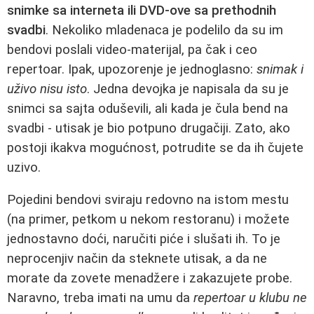
snimke sa interneta ili DVD-ove sa prethodnih
svadbi
. Nekoliko mladenaca je podelilo da su im
bendovi poslali video-materijal, pa čak i ceo
repertoar. Ipak, upozorenje je jednoglasno:
snimak i
uživo nisu isto
. Jedna devojka je napisala da su je
snimci sa sajta oduševili, ali kada je čula bend na
svadbi - utisak je bio potpuno drugačiji. Zato, ako
postoji ikakva mogućnost, potrudite se da ih čujete
uzivo.
Pojedini bendovi sviraju redovno na istom mestu
(na primer, petkom u nekom restoranu) i možete
jednostavno doći, naručiti piće i slušati ih. To je
neprocenjiv način da steknete utisak, a da ne
morate da zovete menadžere i zakazujete probe.
Naravno, treba imati na umu da
repertoar u klubu ne