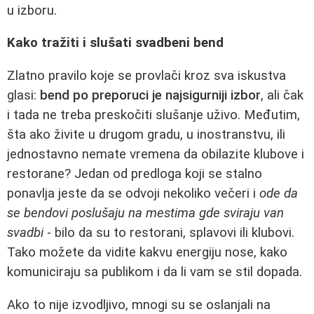
u izboru.
Kako tražiti i slušati svadbeni bend
Zlatno pravilo koje se provlači kroz sva iskustva
glasi:
bend po preporuci je najsigurniji izbor
, ali čak
i tada ne treba preskočiti slušanje uživo. Međutim,
šta ako živite u drugom gradu, u inostranstvu, ili
jednostavno nemate vremena da obilazite klubove i
restorane? Jedan od predloga koji se stalno
ponavlja jeste da se odvoji nekoliko večeri i
ode da
se bendovi poslušaju na mestima gde sviraju van
svadbi
- bilo da su to restorani, splavovi ili klubovi.
Tako možete da vidite kakvu energiju nose, kako
komuniciraju sa publikom i da li vam se stil dopada.
Ako to nije izvodljivo, mnogi su se oslanjali na