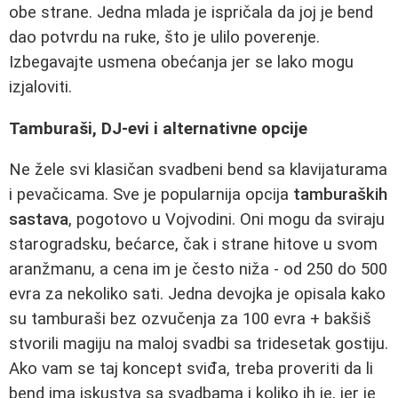
obe strane. Jedna mlada je ispričala da joj je bend
dao potvrdu na ruke, što je ulilo poverenje.
Izbegavajte usmena obećanja jer se lako mogu
izjaloviti.
Tamburaši, DJ-evi i alternativne opcije
Ne žele svi klasičan svadbeni bend sa klavijaturama
i pevačicama. Sve je popularnija opcija
tamburaških
sastava
, pogotovo u Vojvodini. Oni mogu da sviraju
starogradsku, bećarce, čak i strane hitove u svom
aranžmanu, a cena im je često niža - od 250 do 500
evra za nekoliko sati. Jedna devojka je opisala kako
su tamburaši bez ozvučenja za 100 evra + bakšiš
stvorili magiju na maloj svadbi sa tridesetak gostiju.
Ako vam se taj koncept sviđa, treba proveriti da li
bend ima iskustva sa svadbama i koliko ih je, jer je