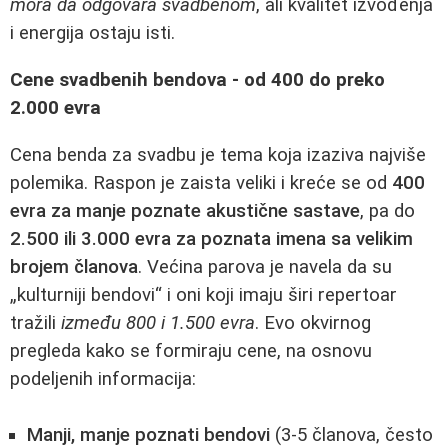
mora da odgovara svadbenom
, ali kvalitet izvođenja
i energija ostaju isti.
Cene svadbenih bendova - od 400 do preko
2.000 evra
Cena benda za svadbu je tema koja izaziva najviše
polemika. Raspon je zaista veliki i kreće se od
400
evra za manje poznate akustične sastave
, pa do
2.500 ili 3.000 evra za poznata imena sa velikim
brojem članova
. Većina parova je navela da su
„kulturniji bendovi“ i oni koji imaju širi repertoar
tražili
između 800 i 1.500 evra
. Evo okvirnog
pregleda kako se formiraju cene, na osnovu
podeljenih informacija:
Manji, manje poznati bendovi
(3-5 članova, često