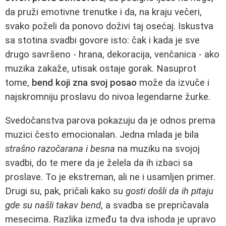
da pruži emotivne trenutke i da, na kraju večeri,
svako poželi da ponovo doživi taj osećaj. Iskustva
sa stotina svadbi govore isto: čak i kada je sve
drugo savršeno - hrana, dekoracija, venčanica - ako
muzika zakaže, utisak ostaje gorak. Nasuprot
tome,
bend koji zna svoj posao
može da izvuče i
najskromniju proslavu do nivoa legendarne žurke.
Svedočanstva parova pokazuju da je odnos prema
muzici često emocionalan. Jedna mlada je bila
strašno razočarana i besna
na muziku na svojoj
svadbi, do te mere da je želela da ih izbaci sa
proslave. To je ekstreman, ali ne i usamljen primer.
Drugi su, pak, pričali kako su
gosti došli da ih pitaju
gde su našli takav bend
, a svadba se prepričavala
mesecima. Razlika između ta dva ishoda je upravo