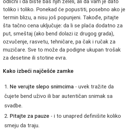
odlični i da biste baš njih želeli, ali da vam je dato
toliko i toliko. Ponekad će popustiti, posebno ako je
termin blizu, a nisu još popunjeni. Takođe, pitajte
šta tačno cena uključuje: da li se plaća dodatno za
put, smeštaj (ako bend dolazi iz drugog grada),
ozvučenje, rasvetu, tehničare, pa čak i ručak za
muzičare. Sve to može da podigne ukupan trošak
za desetine ili stotine evra.
Kako izbeći najčešće zamke
Ne verujte slepo snimcima
- uvek tražite da
čujete bend uživo ili bar autentičan snimak sa
svadbe.
Pitajte za pauze
- i to unapred definišite koliko
smeju da traju.