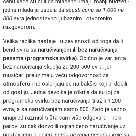
cenu kada su čuli da mladenci imaju manji budžet -
jedna mlada je uspela da
spusti cenu sa 1.000 na
800 evra
jednostavno ljubaznim i otvorenim
razgovorom.
Velika razlika nastaje i u zavisnosti od toga da li
bend svira
sa naručivanjem ili bez naručivanja
pesama (programska svirka)
. Obično je varijanta
bez naručivanja skuplja za 200-500 evra, jer
muzičari preuzimaju veću odgovornost za
atmosferu i ne oslanjaju se na bakšiš koji bi dobili
od gostiju. Jedna devojka je otkrila da su joj za
programsku svirku bez naručivanja tražili 1.200
evra, a sa naručivanjem samo 800. Zato je važno
unapred razmisliti šta vam više odgovara - neki
parovi su čak dozvolili ograničeno naručivanje uz
postavljenu granicu:
nema pevanja pesama koje su