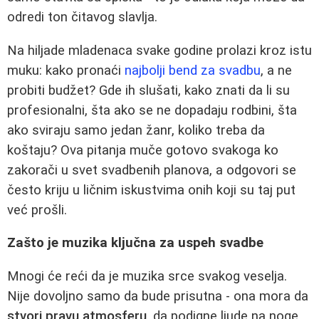
odredi ton čitavog slavlja.
Na hiljade mladenaca svake godine prolazi kroz istu
muku: kako pronaći
najbolji bend za svadbu
, a ne
probiti budžet? Gde ih slušati, kako znati da li su
profesionalni, šta ako se ne dopadaju rodbini, šta
ako sviraju samo jedan žanr, koliko treba da
koštaju? Ova pitanja muče gotovo svakoga ko
zakorači u svet svadbenih planova, a odgovori se
često kriju u ličnim iskustvima onih koji su taj put
već prošli.
Zašto je muzika ključna za uspeh svadbe
Mnogi će reći da je muzika srce svakog veselja.
Nije dovoljno samo da bude prisutna - ona mora da
stvori pravu atmosferu
, da podigne ljude na noge,