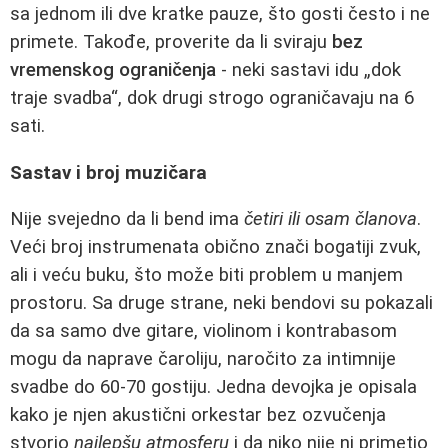
sa jednom ili dve kratke pauze, što gosti često i ne
primete. Takođe, proverite da li sviraju
bez
vremenskog ograničenja
- neki sastavi idu „dok
traje svadba“, dok drugi strogo ograničavaju na 6
sati.
Sastav i broj muzičara
Nije svejedno da li bend ima
četiri ili osam članova
.
Veći broj instrumenata obično znači bogatiji zvuk,
ali i veću buku, što može biti problem u manjem
prostoru. Sa druge strane, neki bendovi su pokazali
da sa samo dve gitare, violinom i kontrabasom
mogu da naprave čaroliju, naročito za intimnije
svadbe do 60-70 gostiju. Jedna devojka je opisala
kako je njen akustični orkestar bez ozvučenja
stvorio
najlepšu atmosferu
i da niko nije ni primetio