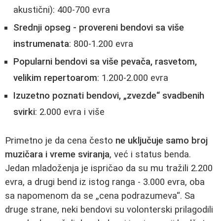
akustični): 400-700 evra
Srednji opseg - provereni bendovi sa više
instrumenata
: 800-1.200 evra
Popularni bendovi sa više pevača, rasvetom,
velikim repertoarom
: 1.200-2.000 evra
Izuzetno poznati bendovi, „zvezde“ svadbenih
svirki
: 2.000 evra i više
Primetno je da cena često
ne uključuje samo broj
muzičara i vreme sviranja
, već i status benda.
Jedan mladoženja je ispričao da su mu tražili 2.200
evra, a drugi bend iz istog ranga - 3.000 evra, oba
sa napomenom da se „cena podrazumeva“. Sa
druge strane, neki bendovi su volonterski prilagodili