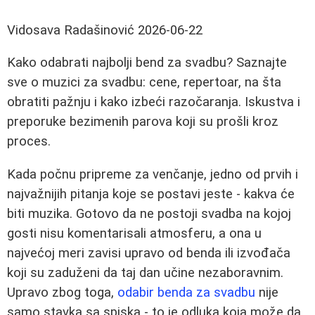
Vidosava Radašinović
2026-06-22
Kako odabrati najbolji bend za svadbu? Saznajte
sve o muzici za svadbu: cene, repertoar, na šta
obratiti pažnju i kako izbeći razočaranja. Iskustva i
preporuke bezimenih parova koji su prošli kroz
proces.
Kada počnu pripreme za venčanje, jedno od prvih i
najvažnijih pitanja koje se postavi jeste - kakva će
biti muzika. Gotovo da ne postoji svadba na kojoj
gosti nisu komentarisali atmosferu, a ona u
najvećoj meri zavisi upravo od benda ili izvođača
koji su zaduženi da taj dan učine nezaboravnim.
Upravo zbog toga,
odabir benda za svadbu
nije
samo stavka sa spiska - to je odluka koja može da