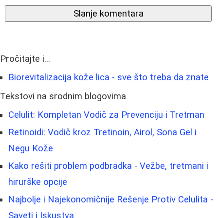
Slanje komentara
Pročitajte i...
Biorevitalizacija kože lica - sve što treba da znate
Tekstovi na srodnim blogovima
Celulit: Kompletan Vodič za Prevenciju i Tretman
Retinoidi: Vodič kroz Tretinoin, Airol, Sona Gel i
Negu Kože
Kako rešiti problem podbradka - Vežbe, tretmani i
hirurške opcije
Najbolje i Najekonomičnije Rešenje Protiv Celulita -
Saveti i Iskustva