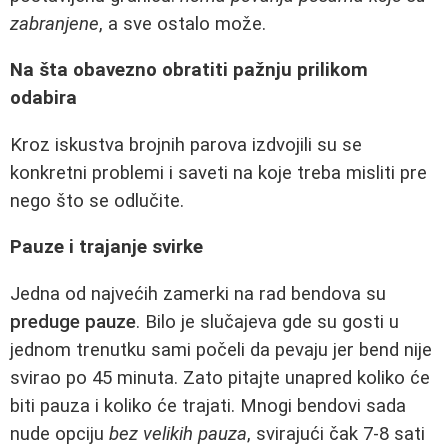
zabranjene
, a sve ostalo može.
Na šta obavezno obratiti pažnju prilikom
odabira
Kroz iskustva brojnih parova izdvojili su se
konkretni problemi i saveti na koje treba misliti pre
nego što se odlučite.
Pauze i trajanje svirke
Jedna od najvećih zamerki na rad bendova su
preduge pauze
. Bilo je slučajeva gde su gosti u
jednom trenutku sami počeli da pevaju jer bend nije
svirao po 45 minuta. Zato pitajte unapred koliko će
biti pauza i koliko će trajati. Mnogi bendovi sada
nude opciju
bez velikih pauza
, svirajući čak 7-8 sati