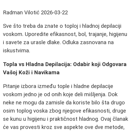
Radman Vilotić
2026-03-22
Sve što treba da znate o toploj i hladnoj depilaciji
voskom. Uporedite efikasnost, bol, trajanje, higijenu
i savete za urasle dlake. Odluka zasnovana na
iskustvima.
Topla vs Hladna Depilacija: Odabir koji Odgovara
Vašoj Koži i Navikama
Pitanje izbora između tople i hladne depilacije
voskom jedno je od onih koje deli mišljenja. Dok
neke ne mogu da zamisle da koriste bilo šta drugo
osim toplog voska zbog njegove efikasnosti, druge
se kunu u higijenu i praktičnost hladnog. Ovaj članak
će vas provesti kroz sve aspekte ove dve metode,