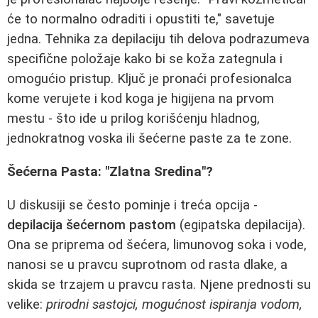
će to normalno odraditi i opustiti te," savetuje
jedna. Tehnika za depilaciju tih delova podrazumeva
specifične položaje kako bi se koža zategnula i
omogućio pristup. Ključ je pronaći profesionalca
kome verujete i kod koga je higijena na prvom
mestu - što ide u prilog korišćenju hladnog,
jednokratnog voska ili šećerne paste za te zone.
Šećerna Pasta: "Zlatna Sredina"?
U diskusiji se često pominje i treća opcija -
depilacija šećernom pastom
(egipatska depilacija).
Ona se priprema od šećera, limunovog soka i vode,
nanosi se u pravcu suprotnom od rasta dlake, a
skida se trzajem u pravcu rasta. Njene prednosti su
velike:
prirodni sastojci, mogućnost ispiranja vodom,