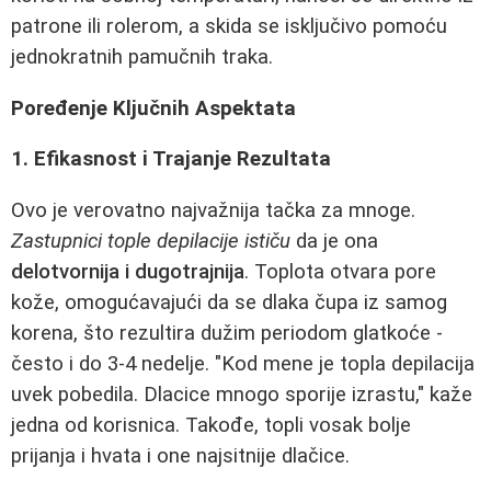
patrone ili rolerom, a skida se isključivo pomoću
jednokratnih pamučnih traka.
Poređenje Ključnih Aspektata
1. Efikasnost i Trajanje Rezultata
Ovo je verovatno najvažnija tačka za mnoge.
Zastupnici tople depilacije ističu
da je ona
delotvornija i dugotrajnija
. Toplota otvara pore
kože, omogućavajući da se dlaka čupa iz samog
korena, što rezultira dužim periodom glatkoće -
često i do 3-4 nedelje. "Kod mene je topla depilacija
uvek pobedila. Dlacice mnogo sporije izrastu," kaže
jedna od korisnica. Takođe, topli vosak bolje
prijanja i hvata i one najsitnije dlačice.