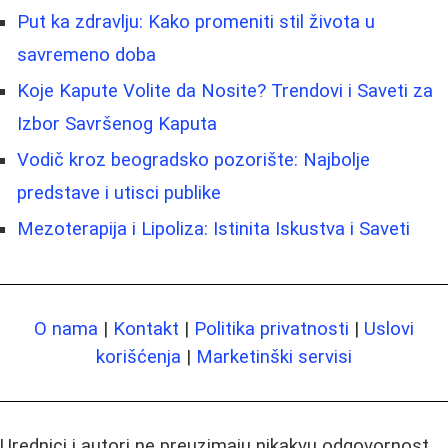
Put ka zdravlju: Kako promeniti stil života u
savremeno doba
Koje Kapute Volite da Nosite? Trendovi i Saveti za
Izbor Savršenog Kaputa
Vodič kroz beogradsko pozorište: Najbolje
predstave i utisci publike
Mezoterapija i Lipoliza: Istinita Iskustva i Saveti
O nama
|
Kontakt
|
Politika privatnosti
|
Uslovi
korišćenja
|
Marketinški servisi
Urednici i autori ne preuzimaju nikakvu odgovornost