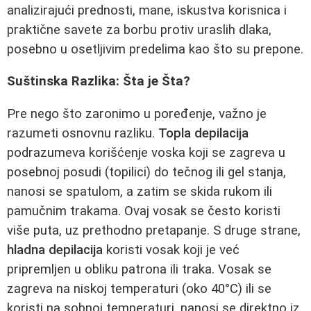
analizirajući prednosti, mane, iskustva korisnica i
praktične savete za borbu protiv uraslih dlaka,
posebno u osetljivim predelima kao što su prepone.
Suštinska Razlika: Šta je Šta?
Pre nego što zaronimo u poređenje, važno je
razumeti osnovnu razliku.
Topla depilacija
podrazumeva korišćenje voska koji se zagreva u
posebnoj posudi (topilici) do tečnog ili gel stanja,
nanosi se spatulom, a zatim se skida rukom ili
pamučnim trakama. Ovaj vosak se često koristi
više puta, uz prethodno pretapanje. S druge strane,
hladna depilacija
koristi vosak koji je već
pripremljen u obliku patrona ili traka. Vosak se
zagreva na niskoj temperaturi (oko 40°C) ili se
koristi na sobnoj temperaturi, nanosi se direktno iz