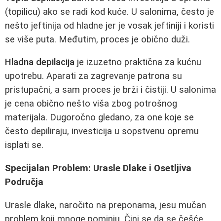
(topilicu) ako se radi kod kuće. U salonima, često je
nešto jeftinija od hladne jer je vosak jeftiniji i koristi
se više puta. Međutim, proces je obično duži.
Hladna depilacija
je izuzetno praktična za kućnu
upotrebu. Aparati za zagrevanje patrona su
pristupačni, a sam proces je brži i čistiji. U salonima
je cena obično nešto viša zbog potrošnog
materijala. Dugoročno gledano, za one koje se
često depiliraju, investicija u sopstvenu opremu
isplati se.
Specijalan Problem: Urasle Dlake i Osetljiva
Područja
Urasle dlake, naročito na preponama, jesu mučan
problem koji mnoge pominju. Čini se da se češće