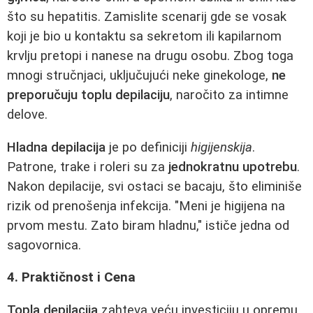
što su hepatitis. Zamislite scenarij gde se vosak
koji je bio u kontaktu sa sekretom ili kapilarnom
krvlju pretopi i nanese na drugu osobu. Zbog toga
mnogi stručnjaci, uključujući neke ginekologe,
ne
preporučuju toplu depilaciju
, naročito za intimne
delove.
Hladna depilacija
je po definiciji
higijenskija
.
Patrone, trake i roleri su za
jednokratnu upotrebu
.
Nakon depilacije, svi ostaci se bacaju, što eliminiše
rizik od prenošenja infekcija. "Meni je higijena na
prvom mestu. Zato biram hladnu," ističe jedna od
sagovornica.
4. Praktičnost i Cena
Topla depilacija
zahteva veću investiciju u opremu