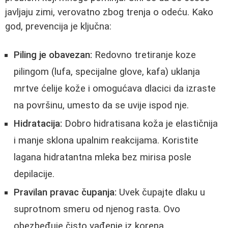
javljaju zimi, verovatno zbog trenja o odeću. Kako
god, prevencija je ključna:
Piling je obavezan:
Redovno tretiranje koze
pilingom (lufa, specijalne glove, kafa) uklanja
mrtve ćelije kože i omogućava dlacici da izraste
na površinu, umesto da se uvije ispod nje.
Hidratacija:
Dobro hidratisana koža je elastičnija
i manje sklona upalnim reakcijama. Koristite
lagana hidratantna mleka bez mirisa posle
depilacije.
Pravilan pravac čupanja:
Uvek čupajte dlaku u
suprotnom smeru od njenog rasta. Ovo
obezbeđuje čisto vađenje iz korena.