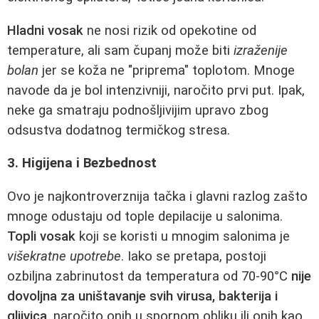
Hladni vosak
ne nosi rizik od opekotine od
temperature, ali sam čupanj može biti
izraženije
bolan
jer se koža ne "priprema" toplotom. Mnoge
navode da je bol intenzivniji, naročito prvi put. Ipak,
neke ga smatraju podnošljivijim upravo zbog
odsustva dodatnog termičkog stresa.
3. Higijena i Bezbednost
Ovo je najkontroverznija tačka i glavni razlog zašto
mnoge odustaju od tople depilacije u salonima.
Topli vosak
koji se koristi u mnogim salonima je
višekratne upotrebe
. Iako se pretapa, postoji
ozbiljna zabrinutost da temperatura od 70-90°C
nije
dovoljna za uništavanje svih virusa, bakterija i
gljivica
, naročito onih u spornom obliku ili onih kao