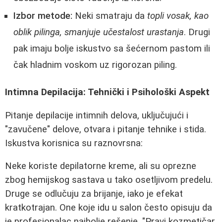
Izbor metode:
Neki smatraju da
topli vosak, kao
oblik pilinga, smanjuje učestalost urastanja
. Drugi
pak imaju bolje iskustvo sa šećernom pastom ili
čak hladnim voskom uz rigorozan piling.
Intimna Depilacija: Tehnički i Psihološki Aspekt
Pitanje depilacije intimnih delova, uključujući i
"zavučene" delove, otvara i pitanje tehnike i stida.
Iskustva korisnica su raznovrsna:
Neke koriste depilatorne kreme, ali su oprezne
zbog hemijskog sastava u tako osetljivom predelu.
Druge se odlučuju za brijanje, iako je efekat
kratkotrajan. One koje idu u salon često opisuju da
je profesionalac najbolje rešenje. "Pravi kozmetičar