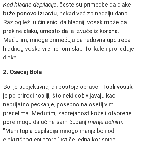
Kod hladne depilacije
, česte su primedbe da dlake
brže ponovo izrastu
, nekad već za nedelju dana.
Razlog leži u činjenici da hladniji vosak može da
prekine dlaku, umesto da je izvuče iz korena.
Međutim, mnoge primećuju da redovna upotreba
hladnog voska vremenom slabi folikule i proređuje
dlake.
2. Osećaj Bola
Bol je subjektivna, ali postoje obrasci.
Topli vosak
je po prirodi topliji, što neki doživljavaju kao
neprijatno peckanje, posebno na osetljivim
predelima. Međutim, zagrejanost kože i otvorene
pore mogu da ućine sam čupanj
manje bolnim
.
"Meni topla depilacija mnogo manje boli od
električnog epilatora," ističe jedna korisnica.