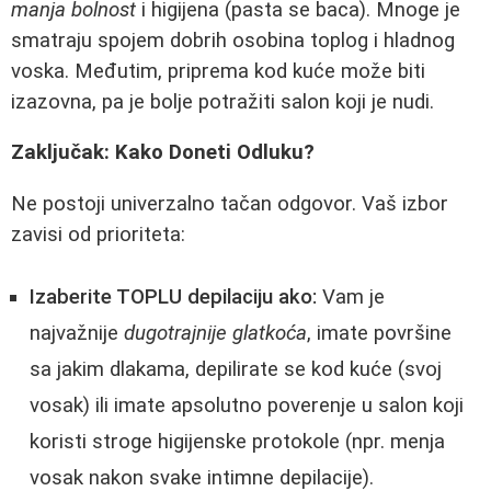
manja bolnost
i higijena (pasta se baca). Mnoge je
smatraju spojem dobrih osobina toplog i hladnog
voska. Međutim, priprema kod kuće može biti
izazovna, pa je bolje potražiti salon koji je nudi.
Zaključak: Kako Doneti Odluku?
Ne postoji univerzalno tačan odgovor. Vaš izbor
zavisi od prioriteta:
Izaberite TOPLU depilaciju ako:
Vam je
najvažnije
dugotrajnije glatkoća
, imate površine
sa jakim dlakama, depilirate se kod kuće (svoj
vosak) ili imate apsolutno poverenje u salon koji
koristi stroge higijenske protokole (npr. menja
vosak nakon svake intimne depilacije).