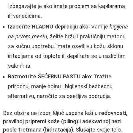
Izbegavajte je ako imate problem sa kapilarama
ili venečićima.
Izaberite HLADNU depilaciju ako:
Vam je
higijena
na prvom mestu
, želite bržu i praktičniju metodu
za kućnu upotrebu, imate osetljivu kožu sklonu
iritacijama od toplote ili depilirate se u različitim
salonima.
Razmotrite ŠEĆERNU PASTU ako:
Tražite
prirodnu, manje bolnu i higijenski bezbednu
alternativu, naročito za osetljiva područja.
Bez obzira na izbor, ključ uspeha leži u
redovnosti,
pravilnoj pripremi kože (piling) i adekvatnoj nezi
posle tretmana (hidratacija)
. Slušajte svoje telo.