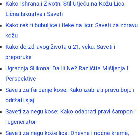
Kako Ishrana i Životni Stil Utječu na Kožu Lica:
Lična Iskustva i Saveti
Kako rešiti bubuljice i fleke na licu: Saveti za zdravu
kožu
Kako do zdravog života u 21. veku: Saveti i
preporuke
Ugradnja Silikona: Da Ili Ne? Različita Mišljenja I
Perspektive
Saveti za farbanje kose: Kako izabrati pravu boju i
održati sjaj
Saveti za negu kose: Kako odabrati pravi šampon i
regenerator
Saveti za negu kože lica: Dnevne i noćne kreme,