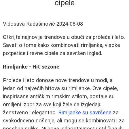
cipele
Vidosava Radašinović
2024-08-08
Otkrijte najnovije trendove u obući za proleće i leto.
Saveti o tome kako kombinovati rimljanke, visoke
potpetice i ravne cipele za savršen izgled.
Rimljanke - Hit sezone
Proleće i leto donose nove trendove u modi, a
jedan od najvećih hitova su rimljanke. Ove cipele,
inspirisane antičkim rimskim stilom, postale su
omiljeni izbor za sve koji žele da izgledaju
ženstveno i elegantno.
Rimljanke su savršene
za
svakodnevno nošenje, ali mogu se kombinovati i za
posebne prilike. Njihova jednostavnost i stil čine ih