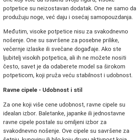
potpetice su neizostavan dodatak. One ne samo da
produžuju noge, već daju i osećaj samopouzdanja.
Međutim, visoke potpetice nisu za svakodnevno
nošenje. One su savršene za posebne prilike,
večernje izlaske ili svečane događaje. Ako ste
ljubitelj visokih potpetica, ali ih ne možete nositi
često, savet je da odaberete model sa širokom
potpeticom, koji pruža veću stabilnost i udobnost.
Ravne cipele - Udobnost i stil
Za one koji više cene udobnost, ravne cipele su
idealan izbor. Baletanke, japanke ili jednostavne
ravne cipele postale su omiljeni izbor za
svakodnevno nošenje. Ove cipele su savršene za
šetnju, kupovinu ili bilo koju drugu aktivnost koja