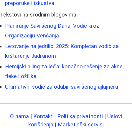
preporuke i iskustva
Tekstovi na srodnim blogovima
Planiranje Savršenog Dana: Vodič kroz
Organizaciju Venčanja
Letovanje na jedrilici 2025: Kompletan vodič za
krstarenje Jadranom
Hemijski piling za leđa: konačno rešenje za akne,
fleke i ožiljke
Ultimativni vodič za odabir savršenog ajlajnera
O nama
|
Kontakt
|
Politika privatnosti
|
Uslovi
korišćenja
|
Marketinški servisi