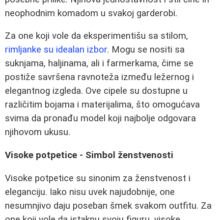
neophodnim komadom u svakoj garderobi.
Za one koji vole da eksperimentišu sa stilom,
rimljanke su idealan izbor
. Mogu se nositi sa
suknjama, haljinama, ali i farmerkama, čime se
postiže savršena ravnoteža između ležernog i
elegantnog izgleda. Ove cipele su dostupne u
različitim bojama i materijalima, što omogućava
svima da pronađu model koji najbolje odgovara
njihovom ukusu.
Visoke potpetice - Simbol ženstvenosti
Visoke potpetice su sinonim za ženstvenost i
eleganciju. Iako nisu uvek najudobnije, one
nesumnjivo daju poseban šmek svakom outfitu. Za
one koji vole da istaknu svoju figuru, visoke