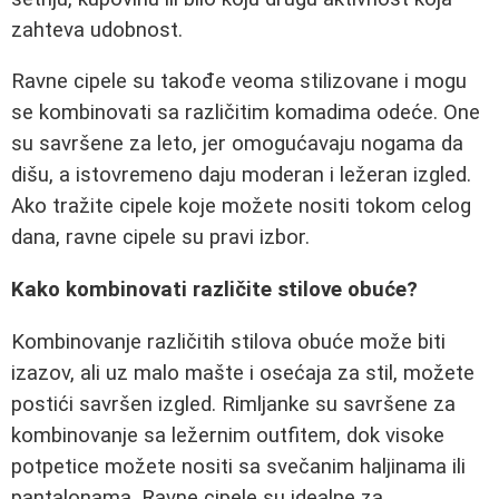
zahteva udobnost.
Ravne cipele su takođe veoma stilizovane i mogu
se kombinovati sa različitim komadima odeće. One
su savršene za leto, jer omogućavaju nogama da
dišu, a istovremeno daju moderan i ležeran izgled.
Ako tražite cipele koje možete nositi tokom celog
dana, ravne cipele su pravi izbor.
Kako kombinovati različite stilove obuće?
Kombinovanje različitih stilova obuće može biti
izazov, ali uz malo mašte i osećaja za stil, možete
postići savršen izgled. Rimljanke su savršene za
kombinovanje sa ležernim outfitem, dok visoke
potpetice možete nositi sa svečanim haljinama ili
pantalonama. Ravne cipele su idealne za