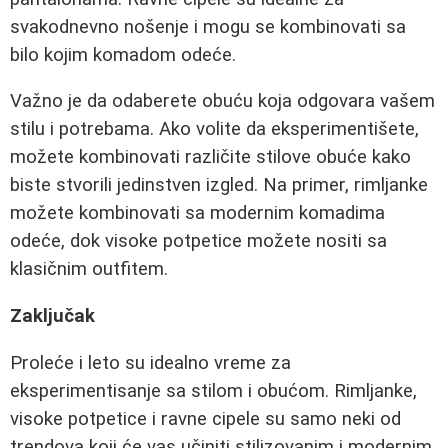
svakodnevno nošenje i mogu se kombinovati sa
bilo kojim komadom odeće.
Važno je da odaberete obuću koja odgovara vašem
stilu i potrebama. Ako volite da eksperimentišete,
možete kombinovati različite stilove obuće kako
biste stvorili jedinstven izgled. Na primer, rimljanke
možete kombinovati sa modernim komadima
odeće, dok visoke potpetice možete nositi sa
klasičnim outfitem.
Zaključak
Proleće i leto su idealno vreme za
eksperimentisanje sa stilom i obućom. Rimljanke,
visoke potpetice i ravne cipele su samo neki od
trendova koji će vas učiniti stilizovanim i modernim.