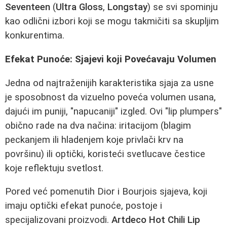
Seventeen
(
Ultra Gloss
,
Longstay
) se svi spominju
kao odlični izbori koji se mogu takmičiti sa skupljim
konkurentima.
Efekat Punoće: Sjajevi koji Povećavaju Volumen
Jedna od najtraženijih karakteristika sjaja za usne
je sposobnost da vizuelno poveća volumen usana,
dajući im puniji, "napucaniji" izgled. Ovi "lip plumpers"
obično rade na dva načina: iritacijom (blagim
peckanjem ili hladenjem koje privlači krv na
površinu) ili optički, koristeći svetlucave čestice
koje reflektuju svetlost.
Pored već pomenutih Dior i Bourjois sjajeva, koji
imaju optički efekat punoće, postoje i
specijalizovani proizvodi.
Artdeco Hot Chili Lip