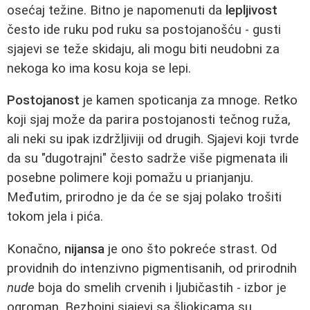
osećaj težine. Bitno je napomenuti da
lepljivost
često ide ruku pod ruku sa postojanošću - gusti
sjajevi se teže skidaju, ali mogu biti neudobni za
nekoga ko ima kosu koja se lepi.
Postojanost
je kamen spoticanja za mnoge. Retko
koji sjaj može da parira postojanosti tečnog ruža,
ali neki su ipak izdržljiviji od drugih. Sjajevi koji tvrde
da su "dugotrajni" često sadrže više pigmenata ili
posebne polimere koji pomažu u prianjanju.
Međutim, prirodno je da će se sjaj polako trošiti
tokom jela i pića.
Konačno,
nijansa
je ono što pokreće strast. Od
providnih do intenzivno pigmentisanih, od prirodnih
nude
boja do smelih crvenih i ljubičastih - izbor je
ogroman. Bezbojni sjajevi sa šljokicama su