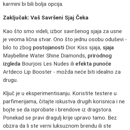
karmini bi bili bolja opcija.
Zaključak: Vaš Savršeni Sjaj Čeka
Kao što smo videli, izbor savršenog sjaja za usne
je veoma lična stvar. Ono što jednu osobu oduševi -
bilo to zbog
postojanosti
Dior Kiss sjaja,
sjaja
Maybelline Water Shine Diamonds,
prirodnog
izgleda
Bourjois Les Nudes ili
efekta punoće
Artdeco Lip Booster - možda neće biti idealno za
drugu.
Ključ je u eksperimentisanju. Koristite testere u
parfimerijama, čitajte iskustva drugih korisnica i ne
bojte se da isprobate i brendove iz dragstora.
Ponekad se pravi dragulj krije upravo tamo. Bez
obzira da li ste verni luksuznom brendu ili ste