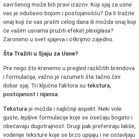
savršenog može biti pravi izazov. Koji sjaj za usne
vas je oduševio bojom i postojanošću? Da li tražite
onaj koji će vas pratiti celog dana ili možda onaj koji
će vašim usnama pružiti efekat
plexiglasa
?
Zaronimo u svet sjajeva i otkrijmo zajedno.
Šta Tražiti u Sjaju za Usne?
Pre nego što krenemo u pregled različitih brendova
i formulacija, važno je razumeti šta tačno čini
dobar sjaj. Tri ključna faktora su
tekstura,
postojanost i nijansa
.
Tekstura
je možda i najličniji aspekt. Neki vole
guste,
lepljive
formulacije koje se osećaju bogato i
obećavaju dugotrajnost. Drugi pak preferiraju lakše,
vodenije teksture koje se brzo upijaju i ne ostavljaju