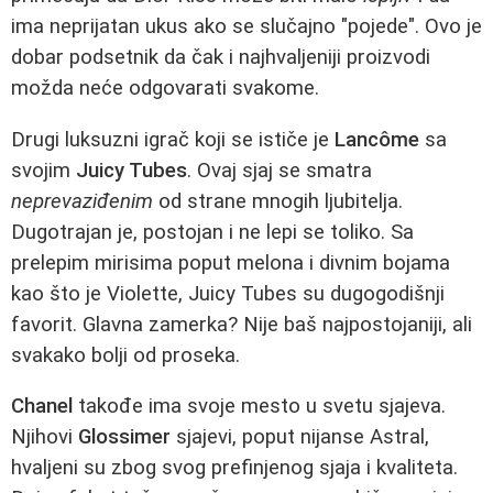
ima neprijatan ukus ako se slučajno "pojede". Ovo je
dobar podsetnik da čak i najhvaljeniji proizvodi
možda neće odgovarati svakome.
Drugi luksuzni igrač koji se ističe je
Lancôme
sa
svojim
Juicy Tubes
. Ovaj sjaj se smatra
neprevaziđenim
od strane mnogih ljubitelja.
Dugotrajan je, postojan i ne lepi se toliko. Sa
prelepim mirisima poput melona i divnim bojama
kao što je Violette, Juicy Tubes su dugogodišnji
favorit. Glavna zamerka? Nije baš najpostojaniji, ali
svakako bolji od proseka.
Chanel
takođe ima svoje mesto u svetu sjajeva.
Njihovi
Glossimer
sjajevi, poput nijanse Astral,
hvaljeni su zbog svog prefinjenog sjaja i kvaliteta.