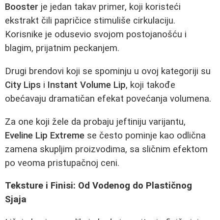
Booster
je jedan takav primer, koji koristeći
ekstrakt čili papričice stimuliše cirkulaciju.
Korisnike je odusevio svojom postojanošću i
blagim, prijatnim peckanjem.
Drugi brendovi koji se spominju u ovoj kategoriji su
City Lips
i
Instant Volume Lip
, koji takođe
obećavaju dramatičan efekat povećanja volumena.
Za one koji žele da probaju jeftiniju varijantu,
Eveline Lip Extreme
se često pominje kao odlična
zamena skupljim proizvodima, sa sličnim efektom
po veoma pristupačnoj ceni.
Teksture i Finisi: Od Vodenog do Plastičnog
Sjaja