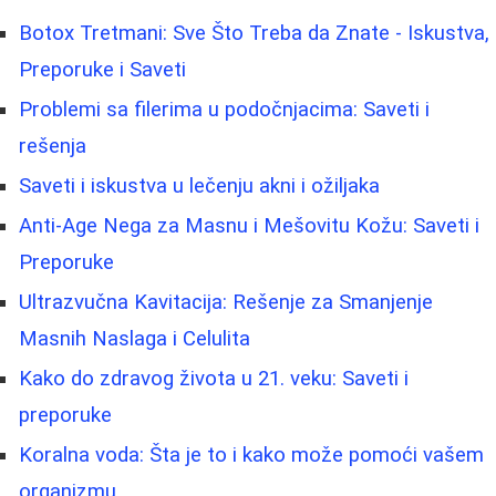
Botox Tretmani: Sve Što Treba da Znate - Iskustva,
Preporuke i Saveti
Problemi sa filerima u podočnjacima: Saveti i
rešenja
Saveti i iskustva u lečenju akni i ožiljaka
Anti-Age Nega za Masnu i Mešovitu Kožu: Saveti i
Preporuke
Ultrazvučna Kavitacija: Rešenje za Smanjenje
Masnih Naslaga i Celulita
Kako do zdravog života u 21. veku: Saveti i
preporuke
Koralna voda: Šta je to i kako može pomoći vašem
organizmu