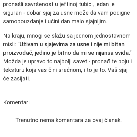
pronašli savršenost u jeftinoj tubici, jedan je
siguran - dobar sjaj za usne može da vam podigne
samopouzdanje i učini dan malo sjajnijim.
Na kraju, mnogi se slažu sa jednom jednostavnom
misli:
"Uživam u sjajevima za usne i nije mi bitan
proizvođač; jedino je bitno da mi se nijansa sviđa."
Možda je upravo to najbolji savet - pronađite boju i
teksturu koja vas čini srećnom, i to je to. Vaš sjaj
će zasijati.
Komentari
Trenutno nema komentara za ovaj članak.