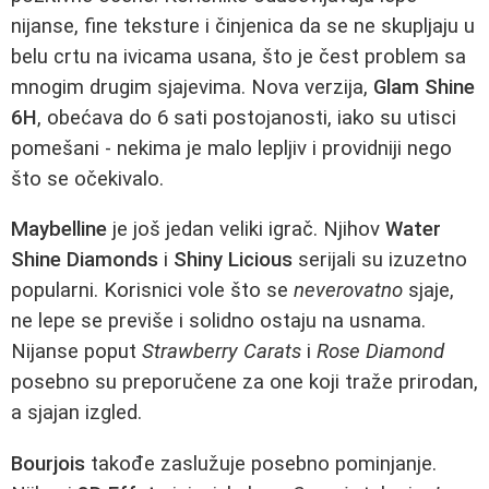
nijanse, fine teksture i činjenica da se ne skupljaju u
belu crtu na ivicama usana, što je čest problem sa
mnogim drugim sjajevima. Nova verzija,
Glam Shine
6H
, obećava do 6 sati postojanosti, iako su utisci
pomešani - nekima je malo lepljiv i providniji nego
što se očekivalo.
Maybelline
je još jedan veliki igrač. Njihov
Water
Shine Diamonds
i
Shiny Licious
serijali su izuzetno
popularni. Korisnici vole što se
neverovatno
sjaje,
ne lepe se previše i solidno ostaju na usnama.
Nijanse poput
Strawberry Carats
i
Rose Diamond
posebno su preporučene za one koji traže prirodan,
a sjajan izgled.
Bourjois
takođe zaslužuje posebno pominjanje.