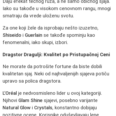
Daju efekat tečnog ruža, a ne samo običnog sjaja.
Iako su takođe u visokom cenovnom rangu, mnogi
smatraju da vrede uloženu svotu.
Za one koji žele da isprobaju nešto izuzetno,
Shiseido
i
Guerlain
se takođe spominju kao
fenomenalni, iako skupi, izbori.
Dragstor Dragulji: Kvalitet po Pristupačnoj Ceni
Ne morate da potrošite fortune da biste dobili
kvalitetan sjaj. Neki od najhvaljenijih sjajeva potiču
upravo sa polica dragstora.
L'Oréal
je nedvosmisleno lider u ovoj kategoriji.
Njihovi
Glam Shine
sjajevi, posebno varijante
Natural Glow
i
Crystals
, konstantno dobijaju
pozitivne ocene. Korisnike oduševljavaju lepe