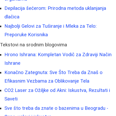
Depilacija šećerom: Prirodna metoda uklanjanja
dlačica
Najbolji Gelovi za Tuširanje i Mleka za Telo:
Preporuke Korisnika
Tekstovi na srodnim blogovima
Hrono Ishrana: Kompletan Vodič za Zdraviji Način
Ishrane
Konačno Zategnuta: Sve Što Treba da Znaš o
Efikasnim Vezbama za Oblikovanje Tela
CO2 Laser za Ožiljke od Akni: Iskustva, Rezultati i
Saveti
Sve što treba da znate o bazenima u Beogradu -