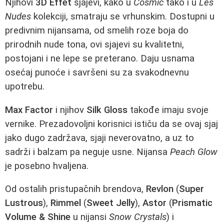
Njihovi
3D Effet
sjajevi, kako u
Cosmic
tako i u
Les
Nudes
kolekciji, smatraju se vrhunskim. Dostupni u
predivnim nijansama, od smelih roze boja do
prirodnih nude tona, ovi sjajevi su kvalitetni,
postojani i ne lepe se preterano. Daju usnama
osećaj punoće i savršeni su za svakodnevnu
upotrebu.
Max Factor
i njihov
Silk Gloss
takođe imaju svoje
vernike. Prezadovoljni korisnici ističu da se ovaj sjaj
jako dugo zadržava, sjaji neverovatno, a uz to
sadrži i balzam pa neguje usne. Nijansa
Peach Glow
je posebno hvaljena.
Od ostalih pristupačnih brendova,
Revlon
(
Super
Lustrous
),
Rimmel
(
Sweet Jelly
),
Astor
(
Prismatic
Volume & Shine
u nijansi
Snow Crystals
) i