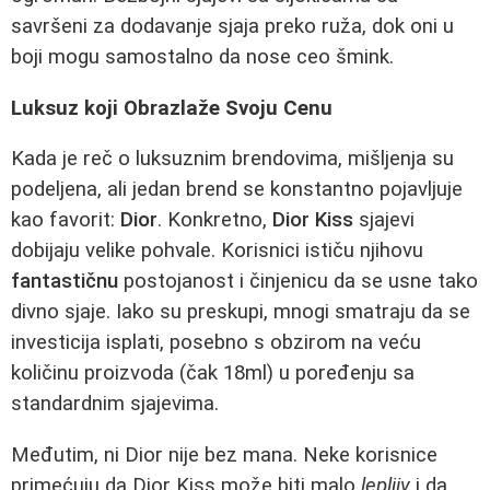
savršeni za dodavanje sjaja preko ruža, dok oni u
boji mogu samostalno da nose ceo šmink.
Luksuz koji Obrazlaže Svoju Cenu
Kada je reč o luksuznim brendovima, mišljenja su
podeljena, ali jedan brend se konstantno pojavljuje
kao favorit:
Dior
. Konkretno,
Dior Kiss
sjajevi
dobijaju velike pohvale. Korisnici ističu njihovu
fantastičnu
postojanost i činjenicu da se usne tako
divno sjaje. Iako su preskupi, mnogi smatraju da se
investicija isplati, posebno s obzirom na veću
količinu proizvoda (čak 18ml) u poređenju sa
standardnim sjajevima.
Međutim, ni Dior nije bez mana. Neke korisnice
primećuju da Dior Kiss može biti malo
lepljiv
i da