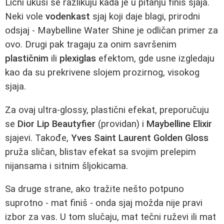
Lični ukusi se razlikuju kada je u pitanju finiš sjaja.
Neki vole
vodenkast
sjaj koji daje blagi, prirodni
odsjaj - Maybelline Water Shine je odličan primer za
ovo. Drugi pak tragaju za onim savršenim
plastičnim
ili
plexiglas
efektom, gde usne izgledaju
kao da su prekrivene slojem prozirnog, visokog
sjaja.
Za ovaj ultra-glossy, plastični efekat, preporučuju
se
Dior Lip Beautyfier
(providan) i
Maybelline Elixir
sjajevi. Takođe,
Yves Saint Laurent Golden Gloss
pruža sličan, blistav efekat sa svojim prelepim
nijansama i sitnim šljokicama.
Sa druge strane, ako tražite nešto potpuno
suprotno - mat finiš - onda sjaj možda nije pravi
izbor za vas. U tom slučaju, mat tečni ruževi ili mat