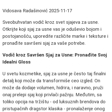
Vidosava Radašinović
2025-11-17
Sveobuhvatan vodič kroz svet sjajeva za usne.
Otkrijte koji sjaj za usne vas je oduševio bojom i
postojanošću, uporedite različite marke i teksture i
pronađite savršeni sjaj za vaše potrebe.
Vodič kroz Savršen Sjaj za Usne: Pronađite Svoj
Idealni Gloss
U svetu kozmetike, sjaj za usne je često taj finalni
detalj koji može da transformiše ceo izgled. On
može da dodaje volumen, hidrira, i naravno, pruži
onaj prelepi sjaj koji privlači pažnju. Međutim, sa
toliko opcija na tržištu - od luksuznih brendova do
pristupačnih dragstor klasika - pronalaženje onog