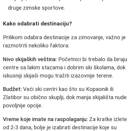
druge zimske sportove.
Kako odabrati destinaciju?
Prilikom odabira destinacije za zimovanje, važno je
razmotriti nekoliko faktora:
Nivo skijaških veština:
Početnici bi trebalo da biraju
centre sa lakim stazama i dobrim ski školama, dok
iskusniji skijaši mogu tražiti izazovnije terene.
Budžet:
Veći ski centri kao što su Kopaonik ili
Zlatibor su obično skuplji, dok manja skijališta nude
povoljnije opcije.
Vreme koje imate na raspolaganju:
Za kratke izlete
od 2-3 dana, bolje je izabrati destinacije koje su