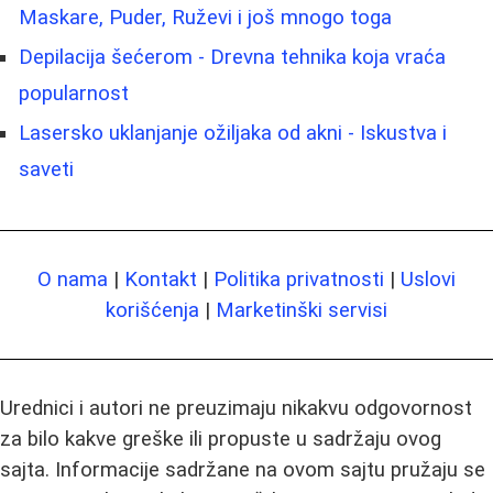
Maskare, Puder, Ruževi i još mnogo toga
Depilacija šećerom - Drevna tehnika koja vraća
popularnost
Lasersko uklanjanje ožiljaka od akni - Iskustva i
saveti
O nama
|
Kontakt
|
Politika privatnosti
|
Uslovi
korišćenja
|
Marketinški servisi
Urednici i autori ne preuzimaju nikakvu odgovornost
za bilo kakve greške ili propuste u sadržaju ovog
sajta. Informacije sadržane na ovom sajtu pružaju se