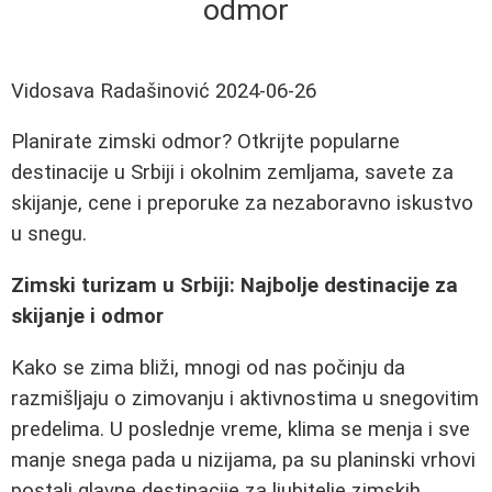
odmor
Vidosava Radašinović
2024-06-26
Planirate zimski odmor? Otkrijte popularne
destinacije u Srbiji i okolnim zemljama, savete za
skijanje, cene i preporuke za nezaboravno iskustvo
u snegu.
Zimski turizam u Srbiji: Najbolje destinacije za
skijanje i odmor
Kako se zima bliži, mnogi od nas počinju da
razmišljaju o zimovanju i aktivnostima u snegovitim
predelima. U poslednje vreme, klima se menja i sve
manje snega pada u nizijama, pa su planinski vrhovi
postali glavne destinacije za ljubitelje zimskih