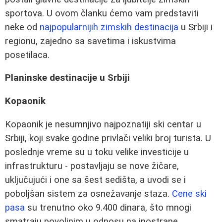
sportova. U ovom članku ćemo vam predstaviti
neke od
najpopularnijih zimskih destinacija
u Srbiji i
regionu, zajedno sa savetima i iskustvima
posetilaca.
Planinske destinacije u Srbiji
Kopaonik
Kopaonik je nesumnjivo najpoznatiji ski centar u
Srbiji, koji svake godine privlači veliki broj turista. U
poslednje vreme su u toku velike investicije u
infrastrukturu - postavljaju se nove žičare,
uključujući i one sa šest sedišta, a uvodi se i
poboljšan sistem za osnežavanje staza.
Cene ski
pasa
su trenutno oko 9.400 dinara, što mnogi
smatraju povoljnim u odnosu na inostrane