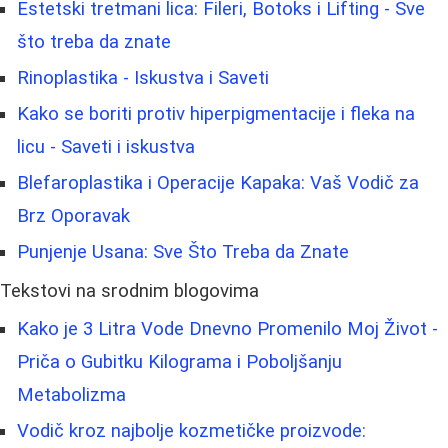
Estetski tretmani lica: Fileri, Botoks i Lifting - Sve
što treba da znate
Rinoplastika - Iskustva i Saveti
Kako se boriti protiv hiperpigmentacije i fleka na
licu - Saveti i iskustva
Blefaroplastika i Operacije Kapaka: Vaš Vodič za
Brz Oporavak
Punjenje Usana: Sve Što Treba da Znate
Tekstovi na srodnim blogovima
Kako je 3 Litra Vode Dnevno Promenilo Moj Život -
Priča o Gubitku Kilograma i Poboljšanju
Metabolizma
Vodič kroz najbolje kozmetičke proizvode: