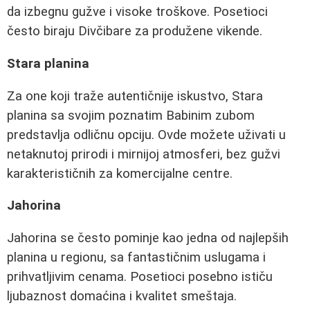
da izbegnu gužve i visoke troškove. Posetioci
često biraju Divčibare za produžene vikende.
Stara planina
Za one koji traže autentičnije iskustvo, Stara
planina sa svojim poznatim Babinim zubom
predstavlja odličnu opciju. Ovde možete uživati u
netaknutoj prirodi i mirnijoj atmosferi, bez gužvi
karakterističnih za komercijalne centre.
Jahorina
Jahorina se često pominje kao jedna od najlepših
planina u regionu, sa fantastičnim uslugama i
prihvatljivim cenama. Posetioci posebno ističu
ljubaznost domaćina i kvalitet smeštaja.