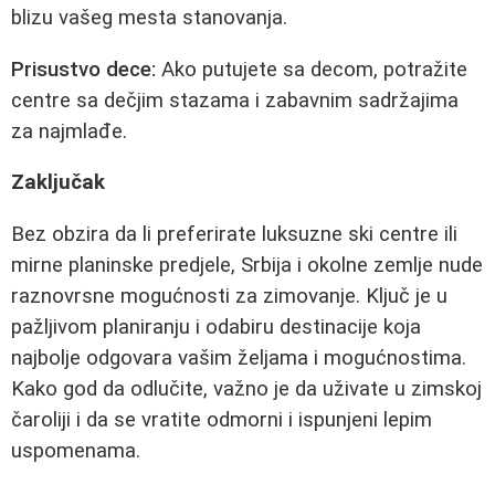
blizu vašeg mesta stanovanja.
Prisustvo dece:
Ako putujete sa decom, potražite
centre sa dečjim stazama i zabavnim sadržajima
za najmlađe.
Zaključak
Bez obzira da li preferirate luksuzne ski centre ili
mirne planinske predjele, Srbija i okolne zemlje nude
raznovrsne mogućnosti za zimovanje. Ključ je u
pažljivom planiranju i odabiru destinacije koja
najbolje odgovara vašim željama i mogućnostima.
Kako god da odlučite, važno je da uživate u zimskoj
čaroliji i da se vratite odmorni i ispunjeni lepim
uspomenama.