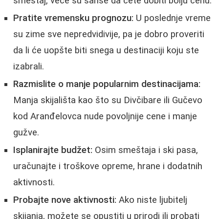
smeštaj, veće su šanse da ćete dobiti bolju cenu.
Pratite vremensku prognozu:
U poslednje vreme
su zime sve nepredvidivije, pa je dobro proveriti
da li će uopšte biti snega u destinaciji koju ste
izabrali.
Razmislite o manje popularnim destinacijama:
Manja skijališta kao što su Divčibare ili Gučevo
kod Aranđelovca nude povoljnije cene i manje
gužve.
Isplanirajte budžet:
Osim smeštaja i ski pasa,
uračunajte i troškove opreme, hrane i dodatnih
aktivnosti.
Probajte nove aktivnosti:
Ako niste ljubitelj
skijanja, možete se opustiti u prirodi ili probati