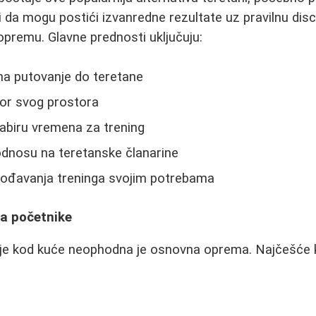
li da mogu postići izvanredne rezultate uz pravilnu dis
opremu. Glavne prednosti uključuju:
a putovanje do teretane
for svog prostora
dabiru vremena za trening
odnosu na teretanske članarine
ođavanja treninga svojim potrebama
a početnike
je kod kuće neophodna je osnovna oprema. Najčešće k