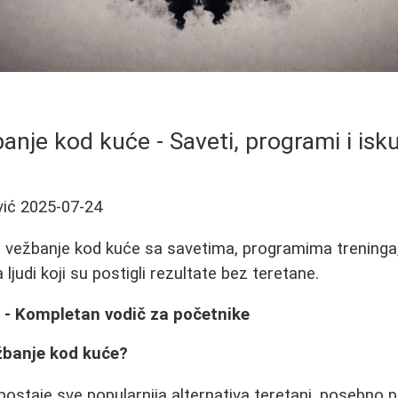
anje kod kuće - Saveti, programi i isk
vić
2025-07-24
 vežbanje kod kuće sa savetima, programima trening
ljudi koji su postigli rezultate bez teretane.
 - Kompletan vodič za početnike
žbanje kod kuće?
ostaje sve popularnija alternativa teretani, posebno p