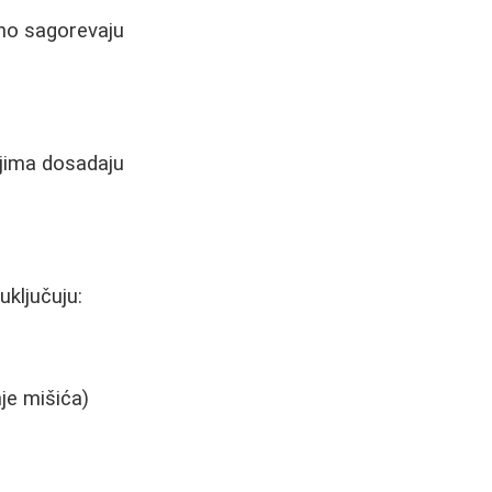
sno sagorevaju
ojima dosadaju
uključuju:
nje mišića)