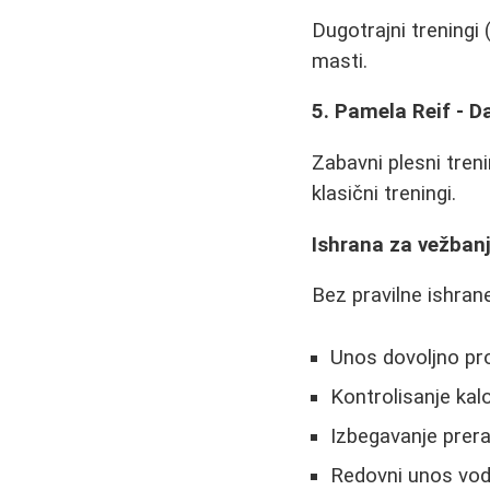
Dugotrajni treningi
masti.
5. Pamela Reif - 
Zabavni plesni treni
klasični treningi.
Ishrana za vežban
Bez pravilne ishrane
Unos dovoljno pro
Kontrolisanje kalo
Izbegavanje prer
Redovni unos vod