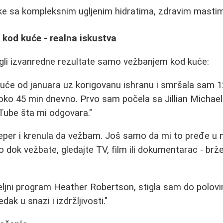
ke sa kompleksnim ugljenim hidratima, zdravim mastim
 kod kuće - realna iskustva
igli izvanredne rezultate samo vežbanjem kod kuće:
uće od januara uz korigovanu ishranu i smršala sam 
oko 45 min dnevno. Prvo sam počela sa Jillian Michael
ube šta mi odgovara."
eper i krenula da vežbam. Još samo da mi to pređe u 
 dok vežbate, gledajte TV, film ili dokumentarac - brže
ljni program Heather Robertson, stigla sam do polovine
dak u snazi i izdržljivosti."