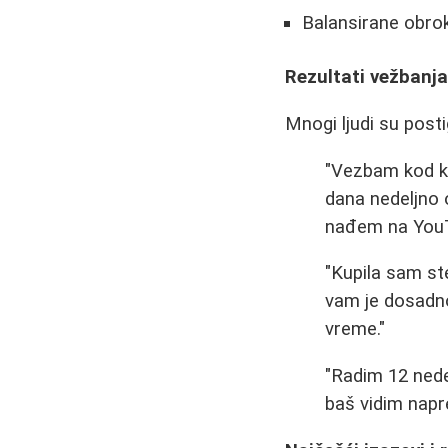
Balansirane obro
Rezultati vežbanja
Mnogi ljudi su post
"Vezbam kod k
dana nedeljno 
nađem na YouT
"Kupila sam st
vam je dosadno
vreme."
"Radim 12 nede
baš vidim napre