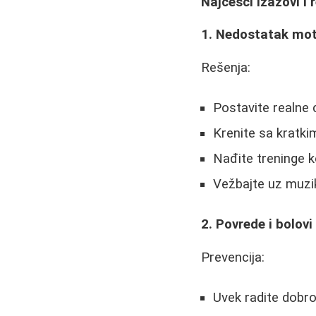
Najčešći izazovi i 
1. Nedostatak mot
Rešenja:
Postavite realne c
Krenite sa kratki
Nađite treninge k
Vežbajte uz muziku
2. Povrede i bolov
Prevencija:
Uvek radite dobro