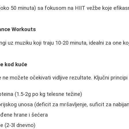
 (oko 50 minuta) sa fokusom na HIIT vežbe koje efika
Dance Workouts
ngi uz muziku koji traju 10-20 minuta, idealni za one k
je kod kuće
 ne možete očekivati vidljive rezultate. Ključni principi 
teina (1.5-2g po kg telesne težine)
rijskog unosa (deficit za mršavljenje, suficit za nabija
ađene hrane i šećera
e (2-3l dnevno)