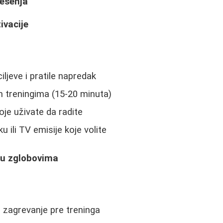
rešenja
ivacije
iljeve i pratile napredak
m treningima (15-20 minuta)
oje uživate da radite
 ili TV emisije koje volite
i u zglobovima
 zagrevanje pre treninga