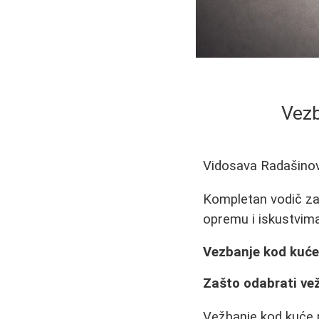
Vezb
Vidosava Radašino
Kompletan vodič za
opremu i iskustvima 
Vezbanje kod kuće
Zašto odabrati ve
Vežbanje kod kuće p