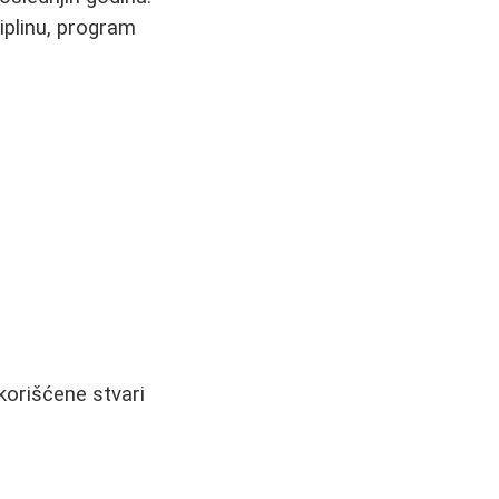
ciplinu, program
orišćene stvari