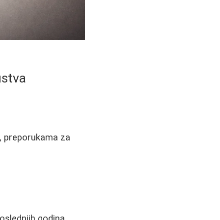
ustva
a, preporukama za
oslednjih godina.