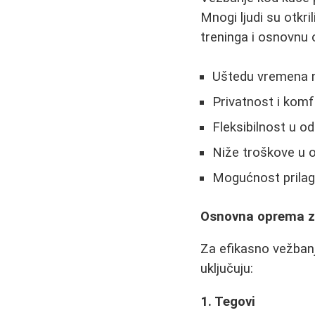
Mnogi ljudi su otkri
treninga i osnovnu 
Uštedu vremena n
Privatnost i kom
Fleksibilnost u o
Niže troškove u 
Mogućnost prilag
Osnovna oprema z
Za efikasno vežban
uključuju:
1. Tegovi