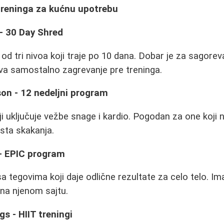
 treninga za kućnu upotrebu
 - 30 Day Shred
od tri nivoa koji traje po 10 dana. Dobar je za sagorev
eva samostalno zagrevanje pre treninga.
on - 12 nedeljni program
i uključuje vežbe snage i kardio. Pogodan za one koji n
osta skakanja.
 - EPIC program
 tegovima koji daje odlične rezultate za celo telo. Im
 na njenom sajtu.
s - HIIT treningi