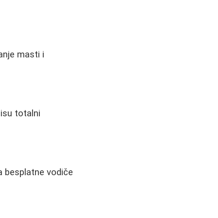
anje masti i
isu totalni
a besplatne vodiče