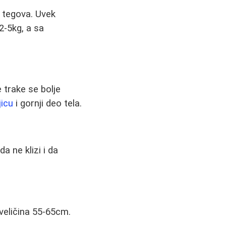
h tegova. Uvek
2-5kg, a sa
e trake se bolje
jicu
i gornji deo tela.
a ne klizi i da
 veličina 55-65cm.