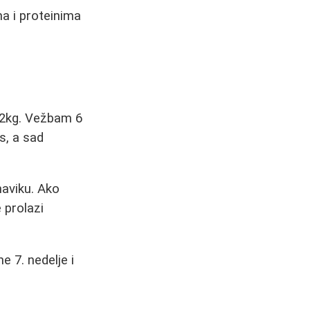
a i proteinima
12kg. Vežbam 6
s, a sad
naviku. Ako
 prolazi
 7. nedelje i