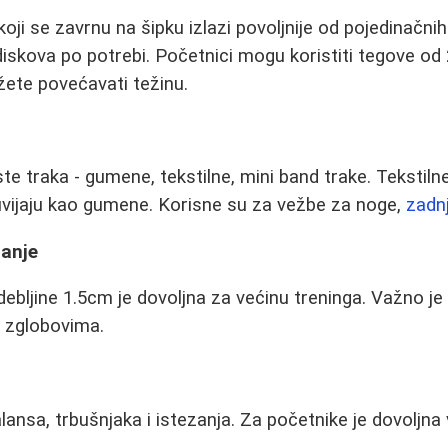
oji se zavrnu na šipku izlazi povoljnije od pojedinačni
iskova po potrebi. Početnici mogu koristiti tegove od 
te povećavati težinu.
ste traka - gumene, tekstilne, mini band trake. Tekstiln
uvijaju kao gumene. Korisne su za vežbe za noge,
zadn
banje
ebljine 1.5cm je dovoljna za većinu treninga. Važno je d
u zglobovima.
lansa, trbušnjaka i istezanja. Za početnike je dovoljna