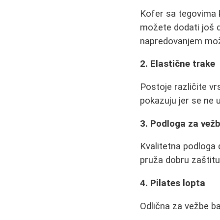
Kofer sa tegovima k
možete dodati još d
napredovanjem može
2. Elastične trake
Postoje različite vr
pokazuju jer se ne 
3. Podloga za vež
Kvalitetna podloga d
pruža dobru zaštit
4. Pilates lopta
Odlična za vežbe ba