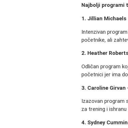
Najbolji programi
1. Jillian Michaels
Intenzivan program 
početnike, ali zaht
2. Heather Roberts
Odličan program koj
početnici jer ima d
3. Caroline Girvan
Izazovan program sa
za trening i ishranu
4. Sydney Cumming