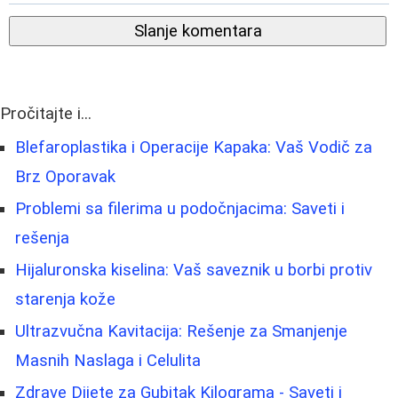
Slanje komentara
Pročitajte i...
Blefaroplastika i Operacije Kapaka: Vaš Vodič za
Brz Oporavak
Problemi sa filerima u podočnjacima: Saveti i
rešenja
Hijaluronska kiselina: Vaš saveznik u borbi protiv
starenja kože
Ultrazvučna Kavitacija: Rešenje za Smanjenje
Masnih Naslaga i Celulita
Zdrave Dijete za Gubitak Kilograma - Saveti i