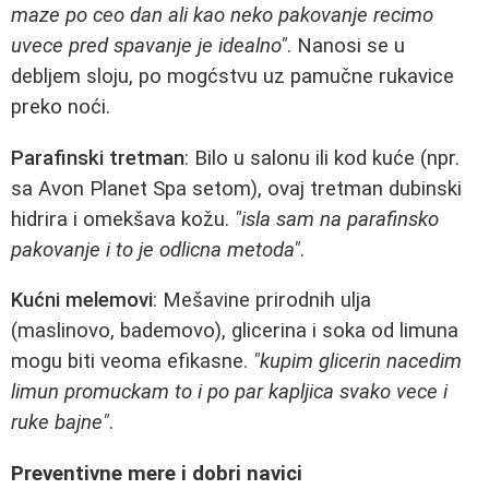
maze po ceo dan ali kao neko pakovanje recimo
uvece pred spavanje je idealno"
. Nanosi se u
debljem sloju, po mogćstvu uz pamučne rukavice
preko noći.
Parafinski tretman
: Bilo u salonu ili kod kuće (npr.
sa Avon Planet Spa setom), ovaj tretman dubinski
hidrira i omekšava kožu.
"isla sam na parafinsko
pakovanje i to je odlicna metoda"
.
Kućni melemovi
: Mešavine prirodnih ulja
(maslinovo, bademovo), glicerina i soka od limuna
mogu biti veoma efikasne.
"kupim glicerin nacedim
limun promuckam to i po par kapljica svako vece i
ruke bajne"
.
Preventivne mere i dobri navici