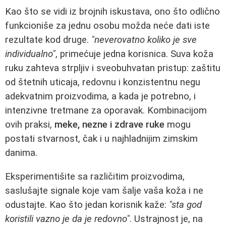
Kao što se vidi iz brojnih iskustava, ono što odlično
funkcioniše za jednu osobu možda neće dati iste
rezultate kod druge.
"neverovatno koliko je sve
individualno"
, primećuje jedna korisnica. Suva koža
ruku zahteva strpljiv i sveobuhvatan pristup: zaštitu
od štetnih uticaja, redovnu i konzistentnu negu
adekvatnim proizvodima, a kada je potrebno, i
intenzivne tretmane za oporavak. Kombinacijom
ovih praksi,
meke, nezne i zdrave ruke
mogu
postati stvarnost, čak i u najhladnijim zimskim
danima.
Eksperimentišite sa različitim proizvodima,
saslušajte signale koje vam šalje vaša koža i ne
odustajte. Kao što jedan korisnik kaže:
"sta god
koristili vazno je da je redovno"
. Ustrajnost je, na