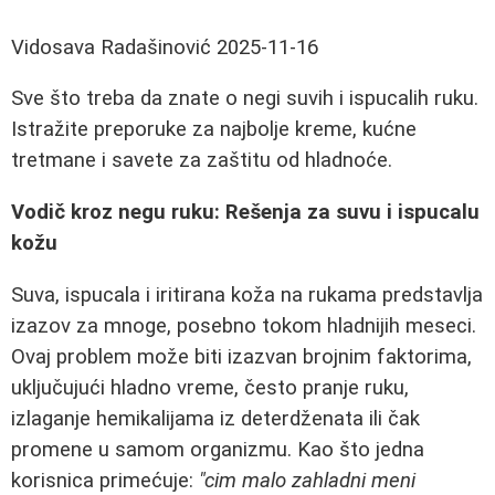
Vidosava Radašinović
2025-11-16
Sve što treba da znate o negi suvih i ispucalih ruku.
Istražite preporuke za najbolje kreme, kućne
tretmane i savete za zaštitu od hladnoće.
Vodič kroz negu ruku: Rešenja za suvu i ispucalu
kožu
Suva, ispucala i iritirana koža na rukama predstavlja
izazov za mnoge, posebno tokom hladnijih meseci.
Ovaj problem može biti izazvan brojnim faktorima,
uključujući hladno vreme, često pranje ruku,
izlaganje hemikalijama iz deterdženata ili čak
promene u samom organizmu. Kao što jedna
korisnica primećuje:
"cim malo zahladni meni