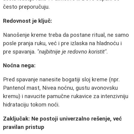
često preporučuju.
Redovnost je ključ:
Nanošenje kreme treba da postane ritual, ne samo
posle pranja ruku, već i pre izlaska na hladnoću i
pre spavanja.
"najbitnije je redovno koristit"
.
Noćna negа:
Pred spavanje nanesite bogatiji sloj kreme (npr.
Pantenol mast, Nivea noćnu, gustu avonovsku
kremu) i navucite pamučne rukavice za intenzivniju
hidrataciju tokom noći.
Zaključak: Ne postoji univerzalno rešenje, već
pravilan pristup