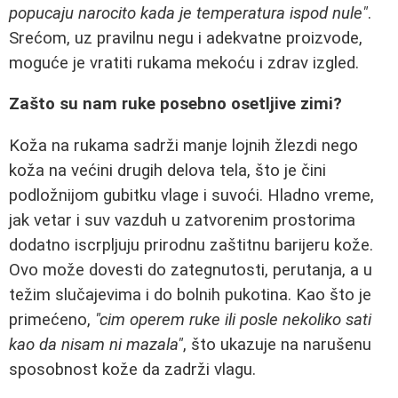
popucaju narocito kada je temperatura ispod nule"
.
Srećom, uz pravilnu negu i adekvatne proizvode,
moguće je vratiti rukama mekoću i zdrav izgled.
Zašto su nam ruke posebno osetljive zimi?
Koža na rukama sadrži manje lojnih žlezdi nego
koža na većini drugih delova tela, što je čini
podložnijom gubitku vlage i suvoći. Hladno vreme,
jak vetar i suv vazduh u zatvorenim prostorima
dodatno iscrpljuju prirodnu zaštitnu barijeru kože.
Ovo može dovesti do zategnutosti, perutanja, a u
težim slučajevima i do bolnih pukotina. Kao što je
primećeno,
"cim operem ruke ili posle nekoliko sati
kao da nisam ni mazala"
, što ukazuje na narušenu
sposobnost kože da zadrži vlagu.