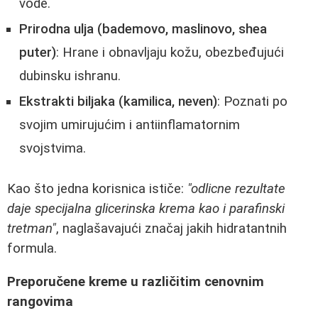
vode.
Prirodna ulja (bademovo, maslinovo, shea
puter)
: Hrane i obnavljaju kožu, obezbeđujući
dubinsku ishranu.
Ekstrakti biljaka (kamilica, neven)
: Poznati po
svojim umirujućim i antiinflamatornim
svojstvima.
Kao što jedna korisnica ističe:
"odlicne rezultate
daje specijalna glicerinska krema kao i parafinski
tretman"
, naglašavajući značaj jakih hidratantnih
formula.
Preporučene kreme u različitim cenovnim
rangovima