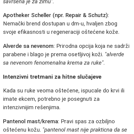
savrsena je za zimu"
.
Apotheker Scheller (npr. Repair & Schutz)
:
Nemački brend dostupan u dm-u, hvaljen zbog
svoje efikasnosti u regeneraciji oštećene kože.
Alverde sa nevenom
: Prirodna opcija koja ne sadrži
parabene i blago je prema osetljivoj koži.
"alverde
sa nevenom fenomenalna krema za ruke"
.
Intenzivni tretmani za hitne slučajeve
Kada su ruke veoma oštećene, ispucale do krvi ili
imate ekcem, potrebno je posegnuti za
intenzivnijim rešenjima.
Pantenol mast/krema
: Pravi spas za ozbiljno
oštećenu kožu.
"pantenol mast nije prakticna da se