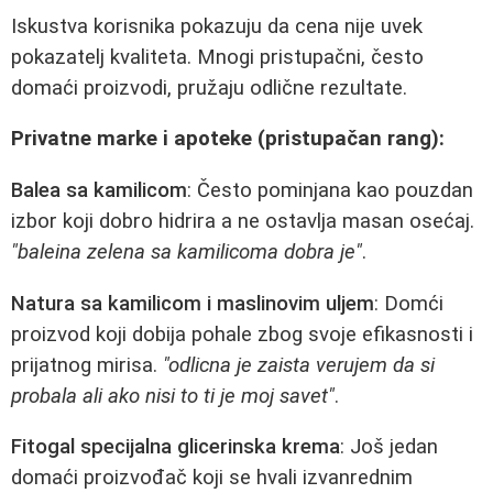
Iskustva korisnika pokazuju da cena nije uvek
pokazatelj kvaliteta. Mnogi pristupačni, često
domaći proizvodi, pružaju odlične rezultate.
Privatne marke i apoteke (pristupačan rang):
Balea sa kamilicom
: Često pominjana kao pouzdan
izbor koji dobro hidrira a ne ostavlja masan osećaj.
"baleina zelena sa kamilicoma dobra je"
.
Natura sa kamilicom i maslinovim uljem
: Domći
proizvod koji dobija pohale zbog svoje efikasnosti i
prijatnog mirisa.
"odlicna je zaista verujem da si
probala ali ako nisi to ti je moj savet"
.
Fitogal specijalna glicerinska krema
: Još jedan
domaći proizvođač koji se hvali izvanrednim