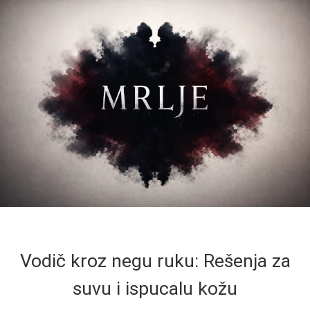
Vodič kroz negu ruku: Rešenja za
suvu i ispucalu kožu