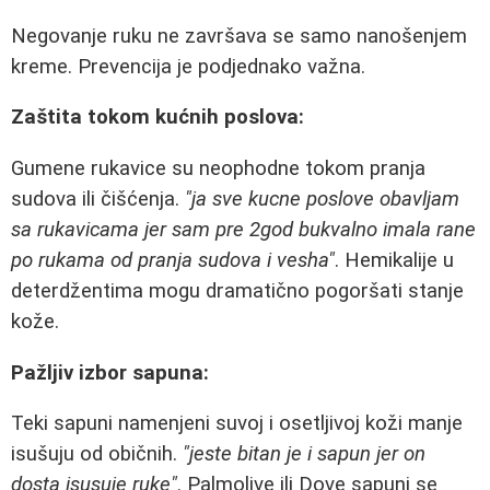
Negovanje ruku ne završava se samo nanošenjem
kreme. Prevencija je podjednako važna.
Zaštita tokom kućnih poslova:
Gumene rukavice su neophodne tokom pranja
sudova ili čišćenja.
"ja sve kucne poslove obavljam
sa rukavicama jer sam pre 2god bukvalno imala rane
po rukama od pranja sudova i vesha"
. Hemikalije u
deterdžentima mogu dramatično pogoršati stanje
kože.
Pažljiv izbor sapuna:
Teki sapuni namenjeni suvoj i osetljivoj koži manje
isušuju od običnih.
"jeste bitan je i sapun jer on
dosta isusuje ruke"
. Palmolive ili Dove sapuni se