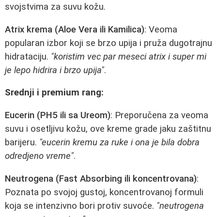
svojstvima za suvu kožu.
Atrix krema (Aloe Vera ili Kamilica)
: Veoma
popularan izbor koji se brzo upija i pruža dugotrajnu
hidrataciju.
"koristim vec par meseci atrix i super mi
je lepo hidrira i brzo upija"
.
Srednji i premium rang:
Eucerin (PH5 ili sa Ureom)
: Preporučena za veoma
suvu i osetljivu kožu, ove kreme grade jaku zaštitnu
barijeru.
"eucerin kremu za ruke i ona je bila dobra
odredjeno vreme"
.
Neutrogena (Fast Absorbing ili koncentrovana)
:
Poznata po svojoj gustoj, koncentrovanoj formuli
koja se intenzivno bori protiv suvoće.
"neutrogena