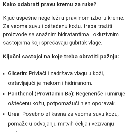
Kako odabrati pravu kremu za ruke?
Ključ uspešne nege leži u pravilnom izboru kreme.
Za veoma suvu i oštećenu kožu, treba tražiti
proizvode sa snažnim hidratantima i okluzivnim
sastojcima koji sprečavaju gubitak vlage.
Ključni sastojci na koje treba obratiti pažnju:
Glicerin
: Privlači i zadržava vlagu u koži,
ostavljajući je mekom i hidriranom.
Panthenol (Provitamin B5)
: Regeneriše i umiruje
oštećenu kožu, potpomažući njen oporavak.
Urea
: Posebno efikasna za veoma suvu kožu,
pomaže u odvajanju mrtvih ćelija i vezivanju