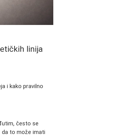
tičkih linija
ja i kako pravilno
đutim, često se
ći da to može imati