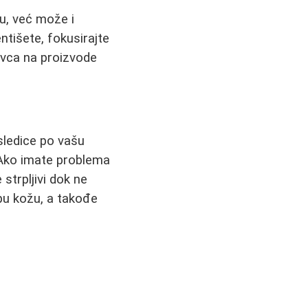
u, već može i
ntišete, fokusirajte
ovca na proizvode
sledice po vašu
. Ako imate problema
strpljivi dok ne
pu kožu, a takođe