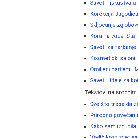
Saveti i iskustva u 
Korekcija Jagodic
Skljocanje zglobov
Koralna voda: Šta
Saveti za farbanje 
Kozmetički saloni:
Omiljeni parfemi: M
Saveti i ideje za k
Tekstovi na srodnim
Sve što treba da z
Prirodno povećanje 
Kako sam izgubila 
Vodič kroz svet sa