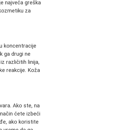
je najveća greška
i kozmetiku za
u koncentracije
k ga drugi ne
različitih linija,
ke reakcije. Koža
ovara. Ako ste, na
način ćete izbeći
đe, ako koristite
 je vreme da ga