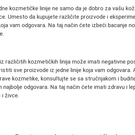
ne kozmetičke linije ne samo da je dobro za vašu kož
vce. Umesto da kupujete različite proizvode i eksperime
oja vam odgovara. Na taj način ćete izbeći bacanje n
e.
z različitih kozmetičkih linija može imati negativne po
ristiti sve proizvode iz jedne linije koja vam odgovara
ave kozmetike, konsultujte se sa stručnjakom i budite 
najbolje odgovara. Na taj način ćete imati zdravu i le
i živce.