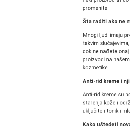
promenite.
Šta raditi ako ne
Mnogi ljudi imaju p
takvim slučajevima, 
dok ne nađete onaj 
proizvodi na našem 
kozmetike.
Anti-rid kreme i n
Anti-rid kreme su 
starenja kože i odr
uključite i tonik i m
Kako uštedeti nova