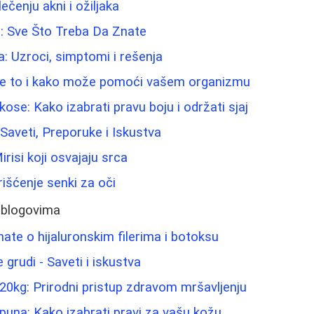
lečenju akni i ožiljaka
a: Sve Što Treba Da Znate
a: Uzroci, simptomi i rešenja
 je to i kako može pomoći vašem organizmu
kose: Kako izabrati pravu boju i održati sjaj
 Saveti, Preporuke i Iskustva
irisi koji osvajaju srca
orišćenje senki za oči
 blogovima
nate o hijaluronskim filerima i botoksu
grudi - Saveti i iskustva
20kg: Prirodni pristup zdravom mršavljenju
puna: Kako izabrati pravi za vašu kožu