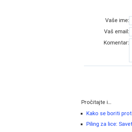
Vaše ime:
Vaš email:
Komentar:
Pročitajte i...
Kako se boriti proti
Piling za lice: Save