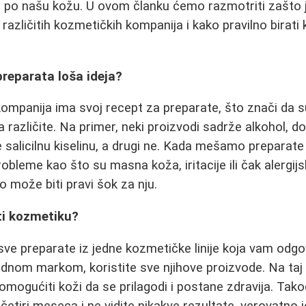
e po našu kožu. U ovom članku ćemo razmotriti zašto 
 različitih kozmetičkih kompanija i kako pravilno birat
reparata loša ideja?
mpanija ima svoj recept za preparate, što znači da s
različite. Na primer, neki proizvodi sadrže alkohol, do
 salicilnu kiselinu, a drugi ne. Kada mešamo preparate iz 
bleme kao što su masna koža, iritacije ili čak alergijs
o može biti pravi šok za nju.
ti kozmetiku?
i sve preparate iz jedne kozmetičke linije koja vam odg
jednom markom, koristite sve njihove proizvode. Na taj 
 omogućiti koži da se prilagodi i postane zdravija. Tako
 četiri meseca i ne vidite nikakve rezultate, verovatno