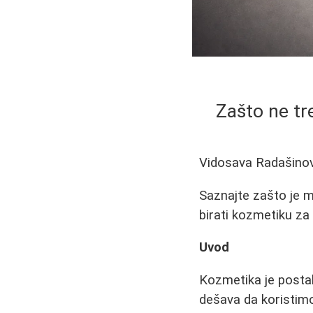
Zašto ne tre
Vidosava Radašino
Saznajte zašto je me
birati kozmetiku za 
Uvod
Kozmetika je posta
dešava da koristimo 