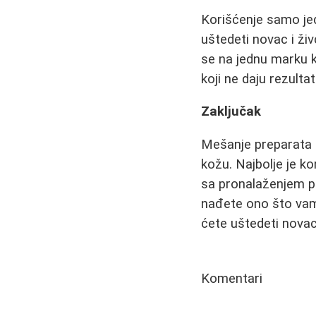
Korišćenje samo jed
uštedeti novac i ži
se na jednu marku k
koji ne daju rezultat
Zaključak
Mešanje preparata i
kožu. Najbolje je ko
sa pronalaženjem pr
nađete ono što vam 
ćete uštedeti novac 
Komentari