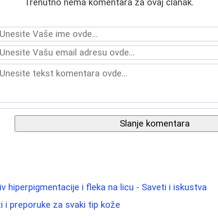
Trenutno nema komentara za ovaj članak.
Slanje komentara
v hiperpigmentacije i fleka na licu - Saveti i iskustva
ti i preporuke za svaki tip kože