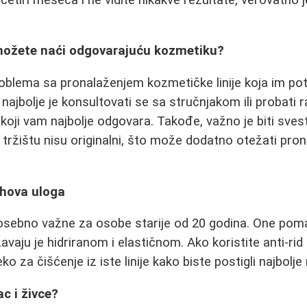
 možete naći odgovarajuću kozmetiku?
roblema sa pronalaženjem kozmetičke linije koja im p
najbolje je konsultovati se sa stručnjakom ili probati r
koji vam najbolje odgovara. Takođe, važno je biti sve
tržištu nisu originalni, što može dodatno otežati pro
jihova uloga
posebno važne za osobe starije od 20 godina. One pom
žavaju je hidriranom i elastičnom. Ako koristite anti-r
leko za čišćenje iz iste linije kako biste postigli najbolje
c i živce?