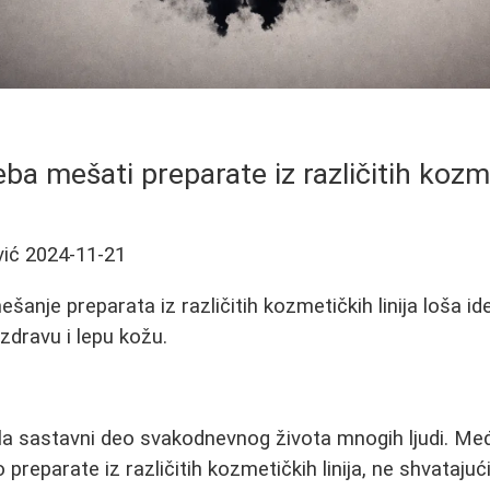
ba mešati preparate iz različitih kozme
vić
2024-11-21
šanje preparata iz različitih kozmetičkih linija loša ide
zdravu i lepu kožu.
la sastavni deo svakodnevnog života mnogih ljudi. Me
preparate iz različitih kozmetičkih linija, ne shvataju