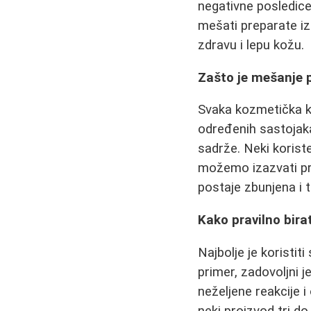
negativne posledic
mešati preparate iz
zdravu i lepu kožu.
Zašto je mešanje p
Svaka kozmetička ko
određenih sastojaka 
sadrže. Neki koriste
možemo izazvati pro
postaje zbunjena i t
Kako pravilno bira
Najbolje je koristit
primer, zadovoljni 
neželjene reakcije i
neki proizvod tri do