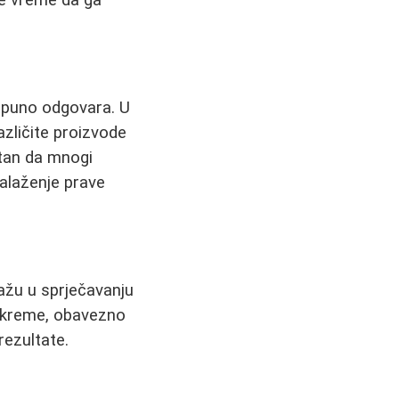
otpuno odgovara. U
azličite proizvode
stan da mnogi
nalaženje prave
ažu u sprječavanju
id kreme, obavezno
 rezultate.