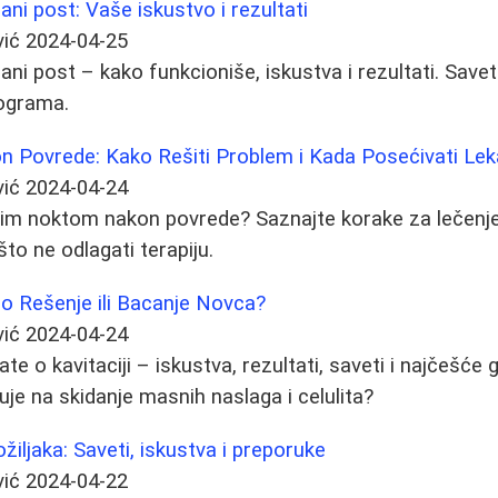
dani post: Vaše iskustvo i rezultati
vić
2024-04-25
dani post – kako funkcioniše, iskustva i rezultati. Saveti
lograma.
n Povrede: Kako Rešiti Problem i Kada Posećivati Lek
vić
2024-04-24
enim noktom nakon povrede? Saznajte korake za lečenje
što ne odlagati terapiju.
vno Rešenje ili Bacanje Novca?
vić
2024-04-24
te o kavitaciji – iskustva, rezultati, saveti i najčešće g
luje na skidanje masnih naslaga i celulita?
žiljaka: Saveti, iskustva i preporuke
vić
2024-04-22