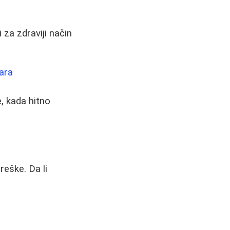
 za zdraviji način
ara
, kada hitno
reške. Da li