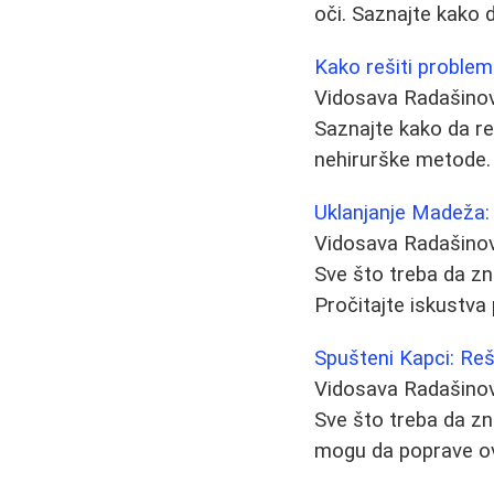
oči. Saznajte kako d
Kako rešiti problem
Vidosava Radašino
Saznajte kako da re
nehirurške metode. 
Uklanjanje Madeža: 
Vidosava Radašino
Sve što treba da zn
Pročitajte iskustva 
Spušteni Kapci: Reš
Vidosava Radašino
Sve što treba da z
mogu da poprave ova