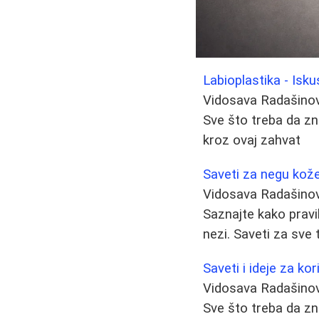
Labioplastika - Isku
Vidosava Radašino
Sve što treba da zna
kroz ovaj zahvat
Saveti za negu kože
Vidosava Radašino
Saznajte kako pravil
nezi. Saveti za sve
Saveti i ideje za ko
Vidosava Radašino
Sve što treba da zna