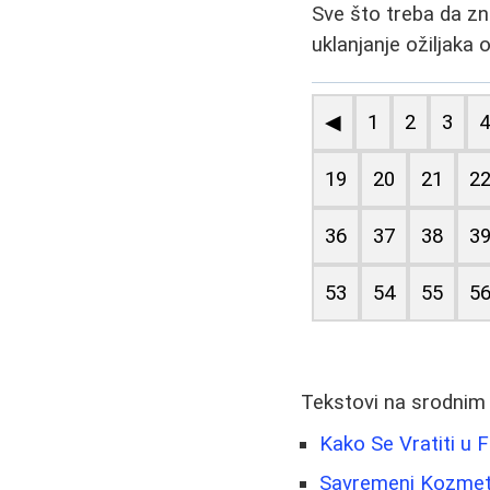
Sve što treba da zn
uklanjanje ožiljaka
◀
1
2
3
19
20
21
2
36
37
38
3
53
54
55
5
Tekstovi na srodnim
Kako Se Vratiti u 
Savremeni Kozmeti