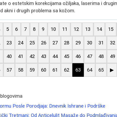
ate o estetskim korekcijama ožiljaka, laserima i drug
 od akni i drugih problema sa kožom.
4
5
6
7
8
9
10
11
12
13
14
15
2
23
24
25
26
27
28
29
30
31
32
9
40
41
42
43
44
45
46
47
48
49
6
57
58
59
60
61
62
63
64
65
▶
 blogovima
Formu Posle Porodjaja: Dnevnik Ishrane i Podrške
čki Tretmani: Od Anticelulit Masaže do Podmlađivanj