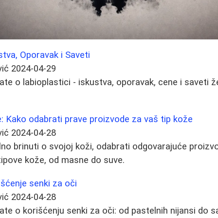
stva, Oporavak i Saveti
vić
2024-04-29
te o labioplastici - iskustva, oporavak, cene i saveti 
: Kako odabrati prave proizvode za vaš tip kože
vić
2024-04-28
no brinuti o svojoj koži, odabrati odgovarajuće proizvo
 tipove kože, od masne do suve.
rišćenje senki za oči
vić
2024-04-28
te o korišćenju senki za oči: od pastelnih nijansi do s