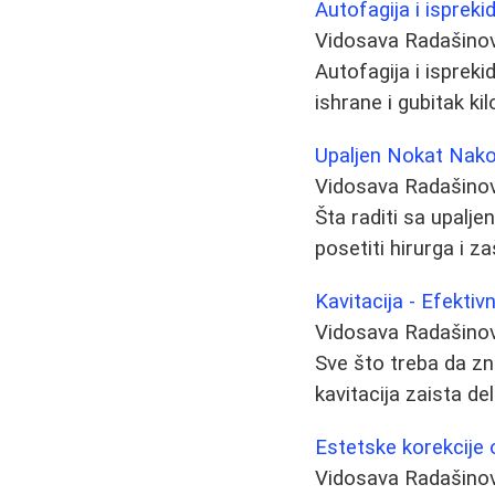
Autofagija i ispreki
Vidosava Radašino
Autofagija i ispreki
ishrane i gubitak ki
Upaljen Nokat Nako
Vidosava Radašino
Šta raditi sa upalj
posetiti hirurga i za
Kavitacija - Efekti
Vidosava Radašino
Sve što treba da zna
kavitacija zaista de
Estetske korekcije o
Vidosava Radašino