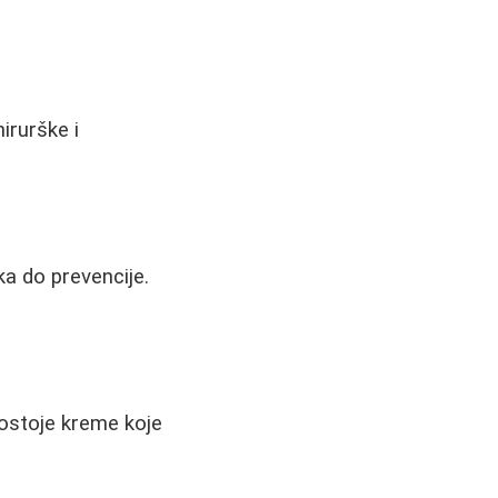
irurške i
a do prevencije.
ostoje kreme koje