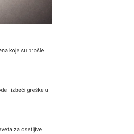
žena koje su prošle
de i izbeći greške u
aveta za osetljive