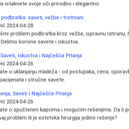
a istaknete svoje oči prirodno i elegantno.
 podbratka: saveti, vežbe i tretmani
vić
2024-04-28
šite problem podbratka kroz vežbe, ispravnu ishranu, h
Delimo korisne savete i iskustva.
Saveti, Iskustva i Najčešća Pitanja
vić
2024-04-26
ate o uklanjanju madeža - od postupaka, cena, oporavk
pacijenata i stručne savete.
enja, Saveti i Najčešća Pitanja
vić
2024-04-26
nate o spuštenim kapcima i mogućim rešenjima. Da li p
j problem ili je estetska hirurgija jedino rešenje?