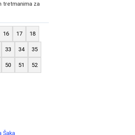
im tretmanima za
16
17
18
33
34
35
50
51
52
a Šaka