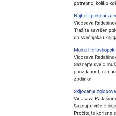
potrebno, koliko koš
Najbolji pokloni za 
Vidosava Radašino
Tražite savršen pokl
do svećnjaka i knjig
Muški Horoskopski Z
Vidosava Radašino
Saznajte sve o mušk
pouzdanost, romant
zodijaka.
Skljocanje zglobova
Vidosava Radašino
Saznajte više o sk
Pročitajte korisne 