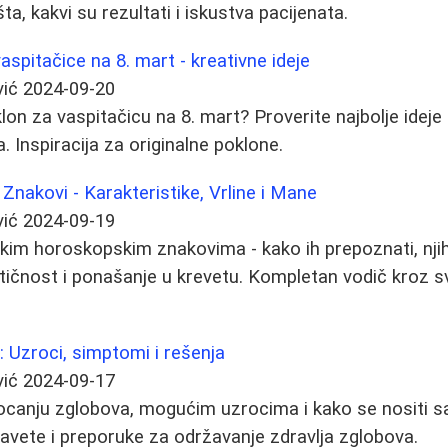
ta, kakvi su rezultati i iskustva pacijenata.
vaspitačice na 8. mart - kreativne ideje
vić
2024-09-20
on za vaspitačicu na 8. mart? Proverite najbolje ideje 
a. Inspiracija za originalne poklone.
nakovi - Karakteristike, Vrline i Mane
vić
2024-09-19
im horoskopskim znakovima - kako ih prepoznati, njih
ičnost i ponašanje u krevetu. Kompletan vodič kroz 
: Uzroci, simptomi i rešenja
vić
2024-09-17
ljocanju zglobova, mogućim uzrocima i kako se nositi 
savete i preporuke za održavanje zdravlja zglobova.