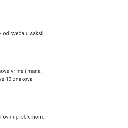
- od cveća u saksiji
ove vrline i mane,
sve 12 znakova
sa ovim problemom.