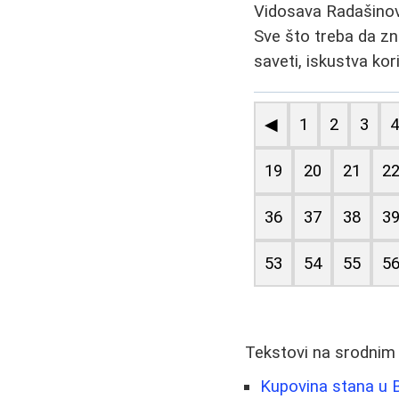
Vidosava Radašino
Sve što treba da zn
saveti, iskustva kor
◀
1
2
3
19
20
21
2
36
37
38
3
53
54
55
5
Tekstovi na srodnim
Kupovina stana u 