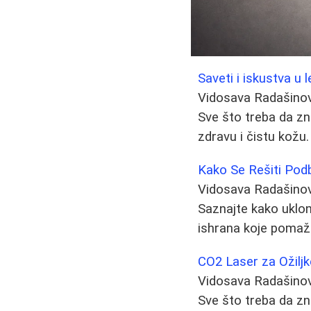
Saveti i iskustva u l
Vidosava Radašino
Sve što treba da zna
zdravu i čistu kožu.
Kako Se Rešiti Pod
Vidosava Radašino
Saznajte kako uklon
ishrana koje pomaž
CO2 Laser za Ožiljke
Vidosava Radašino
Sve što treba da zn