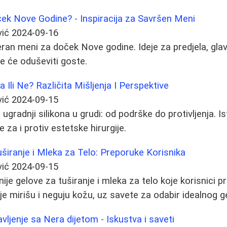
ek Nove Godine? - Inspiracija za Savršen Meni
vić
2024-09-16
ran meni za doček Nove godine. Ideje za predjela, glavn
oje će oduševiti goste.
a Ili Ne? Različita Mišljenja I Perspektive
vić
2024-09-15
 ugradnji silikona u grudi: od podrške do protivljenja. Is
e za i protiv estetske hirurgije.
uširanje i Mleka za Telo: Preporuke Korisnika
vić
2024-09-15
nije gelove za tuširanje i mleka za telo koje korisnici 
lje mirišu i neguju kožu, uz savete za odabir idealnog g
vljenje sa Nera dijetom - Iskustva i saveti