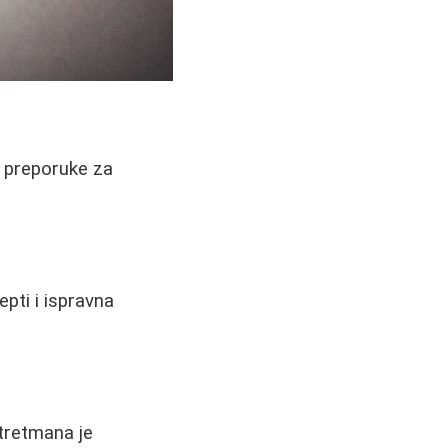
 i preporuke za
pti i ispravna
 tretmana je