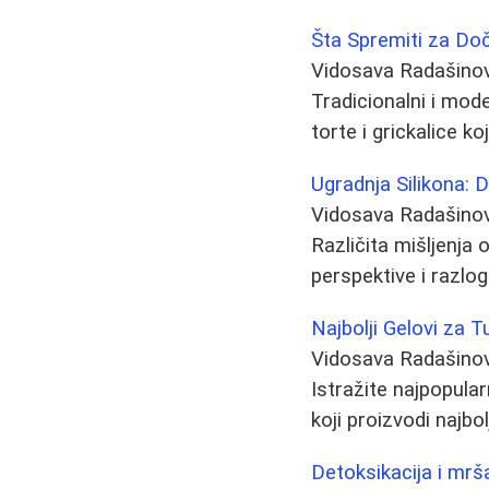
Šta Spremiti za Doč
Vidosava Radašino
Tradicionalni i mode
torte i grickalice k
Ugradnja Silikona: D
Vidosava Radašino
Različita mišljenja o
perspektive i razlog
Najbolji Gelovi za T
Vidosava Radašino
Istražite najpopular
koji proizvodi najbo
Detoksikacija i mrša