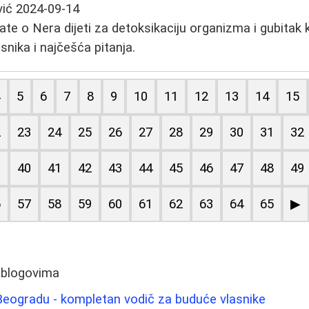
vić
2024-09-14
ate o Nera dijeti za detoksikaciju organizma i gubitak 
isnika i najčešća pitanja.
4
5
6
7
8
9
10
11
12
13
14
15
2
23
24
25
26
27
28
29
30
31
32
9
40
41
42
43
44
45
46
47
48
49
6
57
58
59
60
61
62
63
64
65
▶
 blogovima
Beogradu - kompletan vodič za buduće vlasnike