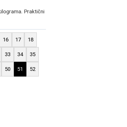
kilograma. Praktični
16
17
18
33
34
35
50
51
52