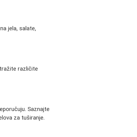
a jela, salate,
tražite različite
preporučuju. Saznajte
elova za tuširanje.