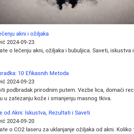
ečenju akni i ožiljaka
vić
2024-09-23
te o lečenju akni, ožiljaka i bubuljica. Saveti, iskustva
bradka: 10 Efikasnih Metoda
vić
2024-09-23
iti podbradak prirodnim putem. Vezbe lica, domaći rece
u u zatezanju kože i smanjenju masnog tkiva.
 od Akni: Iskustva, Rezultati i Saveti
vić
2024-09-20
ate o CO2 laseru za uklanjanje ožiljaka od akni. Koliko