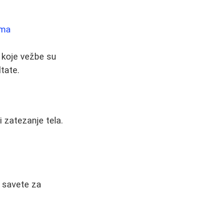
ama
 koje vežbe su
ltate.
 zatezanje tela.
, savete za