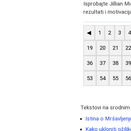
Isprobajte Jillian 
rezultati i motivaci
◀
1
2
3
19
20
21
2
36
37
38
3
53
54
55
5
Tekstovi na srodnim
Istina o Mršavljenj
Kako ukloniti ožiljk