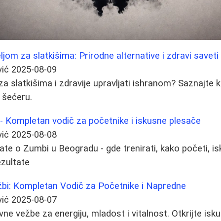
ljom za slatkišima: Prirodne alternative i zdravi saveti
vić
2025-08-09
za slatkišima i zdravije upravljati ishranom? Saznajte 
e šećeru.
 Kompletan vodič za početnike i iskusne plesače
vić
2025-08-08
ate o Zumbi u Beogradu - gde trenirati, kako početi, is
ezultate
žbi: Kompletan Vodič za Početnike i Napredne
vić
2025-08-07
ne vežbe za energiju, mladost i vitalnost. Otkrijte isku