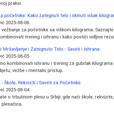
voj praksi.
a početnike: Kako zategnuti telo i skinuti višak kilogr
vić
2025-08-06
 vežbanje za početnike sa viškom kilograma. Saznajte
ombinovati trening i ishranu i kako postići vidljive rezu
 Mršavljenje i Zategnuto Telo - Saveti i Ishrana
vić
2025-08-05
lno kombinovati ishranu i trening za gubitak kilograma i
ijetu, vežbe i mentalni pristup.
 - Škole, Rekviziti i Saveti za Početnike
vić
2025-08-04
te o trbušnom plesu u Srbiji: gde naći škole, rekvizite
 plesačica.